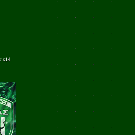
α κ14