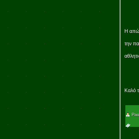
Η απώλ
την π
αθλητι
Καλό τ
Pao