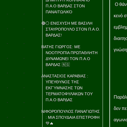
Ο θάν
Π.Α.Ο ΒΑΡΔΑΣ ΣΤΟΝ
ΠΑΝΑΙΤΩΛΙΚΌ
κενό σ
🟢⚪ ΕΝΙΣΧΥΣΗ ΜΕ ΒΑΣΙΛΗ
εμβλημ
ΣΤΑΥΡΟΠΟΥΛΟ ΣΤΟΝ Π.Α.Ο.
ΒΑΡΔΑΣ!
διαιτη
ΒΑΤΗΣ ΓΙΩΡΓΟΣ: ΜΕ
γνώση 
ΝΟΟΤΡΟΠΊΑ ΠΡΩΤΑΘΛΗΤΗ
ΔΥΝΑΜΩΝΕΙ ΤΟΝ Π.Α.Ο
ΒΑΡΔΑΣ 🇳🇬
ΑΝΑΣΤΑΣΙΟΣ ΚΑΡΑΒΙΑΣ :
ΥΠΕΥΘΥΝΟΣ ΤΗΣ
ΕΚΓΎΜΝΑΣΗΣ ΤΩΝ
ΤΕΡΜΑΤΟΦΥΛΆΚΩΝ ΤΟΥ
Παράλ
Π.Α.Ο ΒΑΡΔΑΣ
δεν πε
ΝΙΦΟΡΌΠΟΥΛΟΣ ΠΑΝΑΓΙΩΤΗΣ
: ΜΙΑ ΣΠΟΥΔΑΙΑ ΕΠΙΣΤΡΟΦΗ
αγωνι
💚🔥