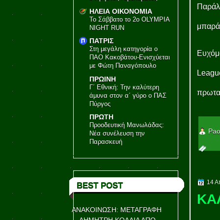
Παράλ
ΗΛΕΙΑ ΟΙΚΟΝΟΜΙΑ
Το Σάββατο το 2ο OLYMPIA
μπαρά
NIGHT RUN
ΠΑΤΡΙΣ
Στη μεγάλη κατηγορία ο
Ευχόμα
ΠΑΟ Κακοβάτου-Ενισχύεται
με Φώτη Παναγόπουλο
League
ΠΡΩΙΝΗ
Γ΄ Εθνική: Την καλύτερη
πρωταθ
άμυνα στον α΄ γύρο ο ΠΑΣ
Πύργος
ΠΡΩΤΗ
Προοδευτική Μανωλάδας:
Pao
Νέα συνέλευση την
Παρασκευή
14 Α
BEST POST
ΚΑ
ΑΝΑΚΟΙΝΩΣΗ: ΜΕΤΑΓΡΑΦΗ
ΔΗΜΗΤΡΗ ΚΟΛΛΙΑ ΑΠΟ