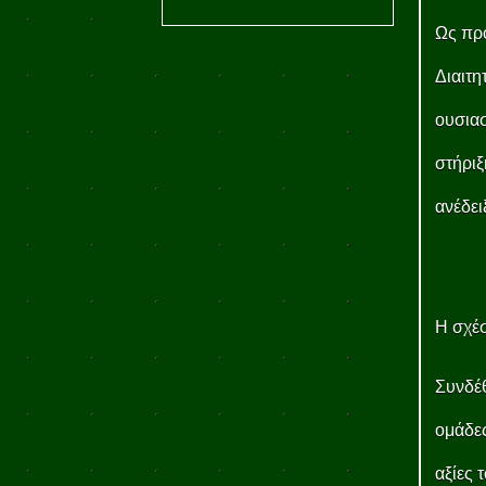
Ως πρ
Διαιτη
ουσιασ
στήριξ
ανέδει
Η σχέσ
Συνδέθ
ομάδες
αξίες 