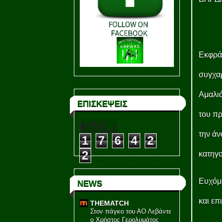
Εκφράζ
συγχα
Αμαλιά
ΕΠΙΣΚΕΨΕΙΣ
του πρ
την άν
1
7
6
4
2
2
κατηγο
Ευχόμα
NEWS
και επ
THEMATCH
Στον πάγκο του ΑΟ Λεβάντε
ο Χρήστος Γερολυμάτος