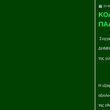
24 Μ
ΚΟ
ΠΑ
Συγχα
ΔΗΜΗΤΡ
της χ
Η εξαι
αξιολο
της εθ