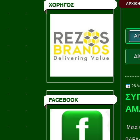
ΑΡΧΙΚΗ
ΧΟΡΗΓΟΣ
ΑΡ
ΔΙ
26 Α
ΣΥ
FACEBOOK
ΑΜ
Μετά 
ΒΑΡΔ