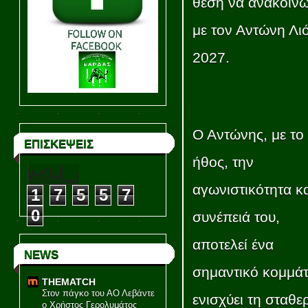
θέση να ανακοινώ
με τον Αντώνη Λι
2027.
Ο Αντώνης, με το
ΕΠΙΣΚΕΨΕΙΣ
ήθος, την
αγωνιστικότητα κα
1
7
5
5
7
0
συνέπειά του,
αποτελεί ένα
NEWS
σημαντικό κομμάτ
THEMATCH
Στον πάγκο του ΑΟ Λεβάντε
ενισχύει τη σταθε
ο Χρήστος Γερολυμάτος