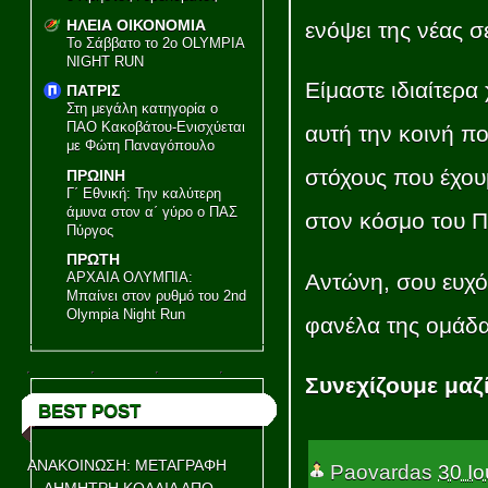
ΗΛΕΙΑ ΟΙΚΟΝΟΜΙΑ
ενόψει της νέας σ
Το Σάββατο το 2ο OLYMPIA
NIGHT RUN
Είμαστε ιδιαίτερα
ΠΑΤΡΙΣ
Στη μεγάλη κατηγορία ο
ΠΑΟ Κακοβάτου-Ενισχύεται
αυτή την κοινή πο
με Φώτη Παναγόπουλο
στόχους που έχου
ΠΡΩΙΝΗ
Γ΄ Εθνική: Την καλύτερη
άμυνα στον α΄ γύρο ο ΠΑΣ
στον κόσμο του 
Πύργος
ΠΡΩΤΗ
Αντώνη, σου ευχόμ
ΑΡΧΑΙΑ ΟΛΥΜΠΙΑ:
Μπαίνει στον ρυθμό του 2nd
Olympia Night Run
φανέλα της ομάδα
Συνεχίζουμε μαζ
BEST POST
ΑΝΑΚΟΙΝΩΣΗ: ΜΕΤΑΓΡΑΦΗ
Paovardas
30 Ιο
ΔΗΜΗΤΡΗ ΚΟΛΛΙΑ ΑΠΟ