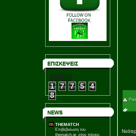
ΕΠΙΣΚΕΨΕΙΣ
1
7
7
5
4
8
Pao
NEWS
THEMATCH
Επιβεβαίωση του
Νεότερ
thematch.gr, στον πάγκο