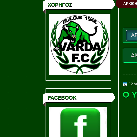
ΑΡΧΙΚΗ
ΧΟΡΗΓΟΣ
ΑΡ
ΔΙ
12 Δ
Ο 
FACEBOOK