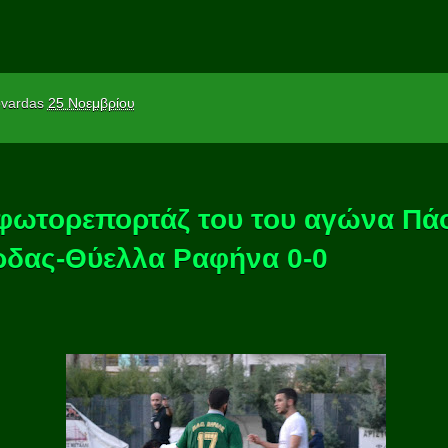
vardas
25 Νοεμβρίου
φωτορεπορτάζ του του αγώνα Πά
δας-Θύελλα Ραφήνα 0-0