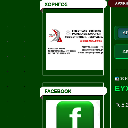
ΑΡΧΙΚΗ
ΧΟΡΗΓΟΣ
ΑΡ
ΔΙ
30 Ν
ΕΥ
FACEBOOK
Το Δ.Σ