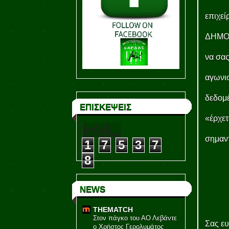
επιχε
ΔΗΜΟ 
να σας
αγωνισ
δεδομέ
ΕΠΙΣΚΕΨΕΙΣ
«έρχετ
σημαντ
1
7
5
3
7
8
NEWS
THEMATCH
Στον πάγκο του ΑΟ Λεβάντε
Σας ευ
ο Χρήστος Γερολυμάτος