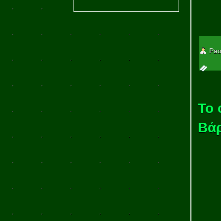
Pao
To 
Βάρ