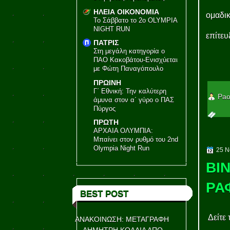
ΗΛΕΙΑ ΟΙΚΟΝΟΜΙΑ
ομαδικ
Το Σάββατο το 2ο OLYMPIA
NIGHT RUN
επίτευ
ΠΑΤΡΙΣ
Στη μεγάλη κατηγορία ο
ΠΑΟ Κακοβάτου-Ενισχύεται
με Φώτη Παναγόπουλο
ΠΡΩΙΝΗ
Γ΄ Εθνική: Την καλύτερη
Pao
άμυνα στον α΄ γύρο ο ΠΑΣ
Πύργος
ΠΡΩΤΗ
ΑΡΧΑΙΑ ΟΛΥΜΠΙΑ:
Μπαίνει στον ρυθμό του 2nd
Olympia Night Run
25 Ν
ΒΙΝ
ΡΑ
BEST POST
Δείτε
ΑΝΑΚΟΙΝΩΣΗ: ΜΕΤΑΓΡΑΦΗ
ΔΗΜΗΤΡΗ ΚΟΛΛΙΑ ΑΠΟ