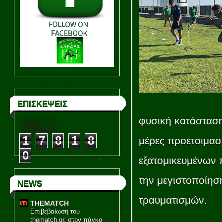
ΕΠΙΣΚΕΨΕΙΣ
φυσική κατάσταση
1
7
8
1
8
μέρες προετοιμασί
0
εξατομικευμένων
την μεγιστοποίησ
NEWS
τραυματισμών.
THEMATCH
Επιβεβαίωση του
thematch.gr, στον πάγκο