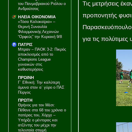
Τις μετρήσεις έκα
του Πανμοβριακού Ριόλου ο
Ανδρούτσος
προπονητής φυσι
ΗΛΕΙΑ ΟΙΚΟΝΟΜΙΑ
«Τόσα Καλοκαίρια» –
Παρασκευόπουλος
Θερινή Συναυλία
Φιλαρμονικής Λεχαινών
“Ορφεύς” την Κυριακή 9/8
για τις πολύτιμε
ΠΑΤΡΙΣ
Μπραν – ΠΑΟΚ 3-2: Πικρός
αποκλεισμός από το
Champions League
γυναικών στις
καθυστερήσεις
ΠΡΩΙΝΗ
Γ΄ Εθνική: Την καλύτερη
άμυνα στον α΄ γύρο ο ΠΑΣ
Πύργος
ΠΡΩΤΗ
Θρήνος για τον Μέσι:
Πέθανε στα 68 του χρόνια ο
πατέρας του, Χόρχε –
Υπήρξε ο μέντορας και
ατζέντης του μέχρι την
τελευταία στιγμή