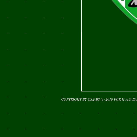
COPYRIGHT BY CS.F.BS (c) 2010 FOR
Π.Α.Ο Β