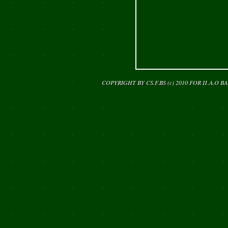
COPYRIGHT BY CS.F.BS (c) 2010 FOR
Π.Α.Ο Β