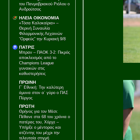
του Πανμοβριακού Ριόλου ο
Ανδρούτσος
ΗΛΕΙΑ ΟΙΚΟΝΟΜΙΑ
«Τόσα Καλοκαίρια» –
Θερινή Συναυλία
Φιλαρμονικής Λεχαινών
“Ορφεύς” την Κυριακή 9/8
ΠΑΤΡΙΣ
Μπραν – ΠΑΟΚ 3-2: Πικρός
αποκλεισμός από το
Champions League
γυναικών στις
καθυστερήσεις
ΠΡΩΙΝΗ
Γ΄ Εθνική: Την καλύτερη
άμυνα στον α΄ γύρο ο ΠΑΣ
Πύργος
ΠΡΩΤΗ
Θρήνος για τον Μέσι:
Πέθανε στα 68 του χρόνια ο
πατέρας του, Χόρχε –
Υπήρξε ο μέντορας και
ατζέντης του μέχρι την
τελευταία στιγμή