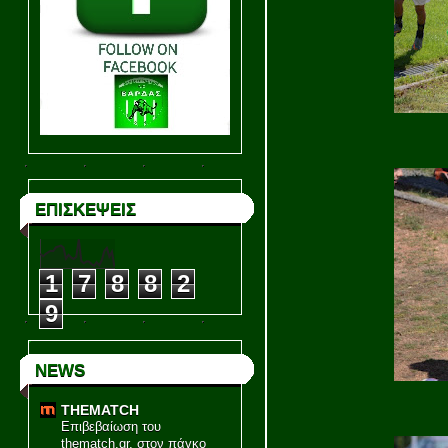
ΕΠΙΣΚΕΨΕΙΣ
1
7
8
8
2
9
NEWS
THEMATCH
Επιβεβαίωση του
thematch.gr, στον πάγκο