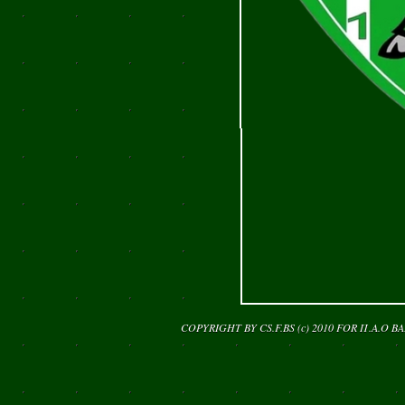
COPYRIGHT BY CS.F.BS (c) 2010 FOR
Π.Α.Ο Β