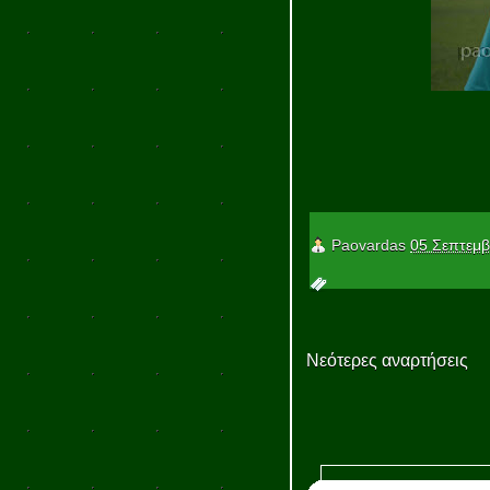
Paovardas
05 Σεπτεμβ
Νεότερες αναρτήσεις