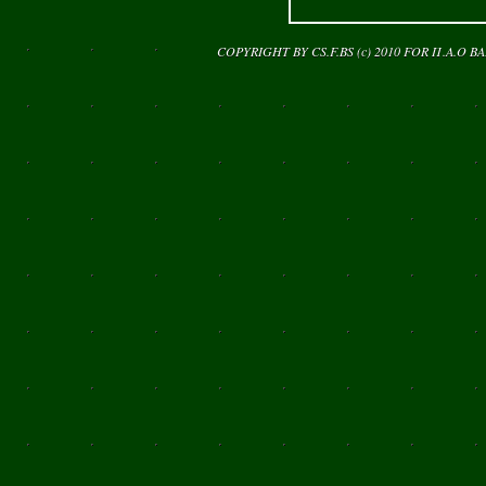
COPYRIGHT BY CS.F.BS (c) 2010 FOR
Π.Α.Ο Β