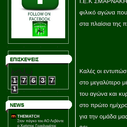
Ι.Ε.Κ ΣΜΑΡΝΑΚΗ
φιλικό αγώνα που
στα πλαίσια της 
ΕΠΙΣΚΕΨΕΙΣ
Καλές οι εντυπώσ
1
7
6
3
7
στο μεγαλύτερο μ
1
του αγώνα και κυ
στο πρώτο ημίχρ
NEWS
για την ομάδα μα
THEMATCH
Στον πάγκο του ΑΟ Λεβάντε
ο Χρήστος Γερολυμάτος