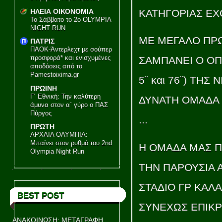
ΚΑΤΗΓΟΡΙΑΣ ΕΧΟ
ΗΛΕΙΑ ΟΙΚΟΝΟΜΙΑ
Το Σάββατο το 2ο OLYMPIA
NIGHT RUN
ΜΕ ΜΕΓΑΛΟ ΠΡΩ
ΠΑΤΡΙΣ
ΠΑΟΚ-Άντερλεχτ με σούπερ
προσφορά* και ενισχυμένες
ΣΑΜΠΑΝΕΙ Ο ΟΠΟ
αποδόσεις από το
Pamestoixima.gr
5¨ και 76¨) ΤΗΣ
ΠΡΩΙΝΗ
Γ΄ Εθνική: Την καλύτερη
ΔΥΝΑΤΗ ΟΜΑΔΑ 
άμυνα στον α΄ γύρο ο ΠΑΣ
Πύργος
...
ΠΡΩΤΗ
ΑΡΧΑΙΑ ΟΛΥΜΠΙΑ:
Μπαίνει στον ρυθμό του 2nd
Η ΟΜΑΔΑ ΜΑΣ Π
Olympia Night Run
ΤΗΝ ΠΑΡΟΥΣΙΑ 
ΣΤΑΔΙΟ ΓΡ ΚΑΛΑ
BEST POST
ΣΥΝΕΧΩΣ ΕΠΙΚ
ΑΝΑΚΟΙΝΩΣΗ: ΜΕΤΑΓΡΑΦΗ