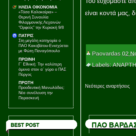
Του ευχόμαστε απ
ΗΛΕΙΑ ΟΙΚΟΝΟΜΙΑ
είναι κοντά μας, 
«Τόσα Καλοκαίρια» –
Θερινή Συναυλία
Φιλαρμονικής Λεχαινών
“Ορφεύς” την Κυριακή 9/8
ΠΑΤΡΙΣ
Στη μεγάλη κατηγορία ο
ΠΑΟ Κακοβάτου-Ενισχύεται
με Φώτη Παναγόπουλο
Paovardas
02 Ν
ΠΡΩΙΝΗ
Labels: ΑΝΑΡΤ
Γ΄ Εθνική: Την καλύτερη
άμυνα στον α΄ γύρο ο ΠΑΣ
Πύργος
ΠΡΩΤΗ
Νεότερες αναρτήσεις
Προοδευτική Μανωλάδας:
Νέα συνέλευση την
Παρασκευή
ΠΑΟ ΒΑΡΔΑ
BEST POST