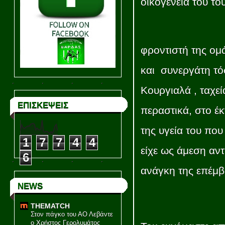
οικογένειά του τ
φροντιστή της ομ
και συνεργάτη τό
Κουργιαλά , ταχε
ΕΠΙΣΚΕΨΕΙΣ
περαστικά, στο έ
της υγεία του πο
1
7
7
4
4
είχε ως άμεση αν
6
ανάγκη της επέμβ
NEWS
THEMATCH
Στον πάγκο του ΑΟ Λεβάντε
ο Χρήστος Γερολυμάτος