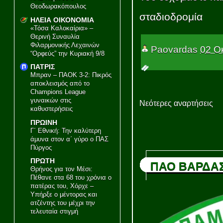
Θεοδωρακόπουλος
σταδιοδρομία
ΗΛΕΙΑ ΟΙΚΟΝΟΜΙΑ
«Τόσα Καλοκαίρια» –
Θερινή Συναυλία
Φιλαρμονικής Λεχαινών
Paovardas
02 Ο
“Ορφεύς” την Κυριακή 9/8
ΠΑΤΡΙΣ
Μπραν – ΠΑΟΚ 3-2: Πικρός
αποκλεισμός από το
Champions League
γυναικών στις
Νεότερες αναρτήσεις
καθυστερήσεις
ΠΡΩΙΝΗ
Γ΄ Εθνική: Την καλύτερη
άμυνα στον α΄ γύρο ο ΠΑΣ
Πύργος
ΠΡΩΤΗ
ΠΑΟ ΒΑΡΔΑ
Θρήνος για τον Μέσι:
Πέθανε στα 68 του χρόνια ο
πατέρας του, Χόρχε –
Υπήρξε ο μέντορας και
ατζέντης του μέχρι την
τελευταία στιγμή