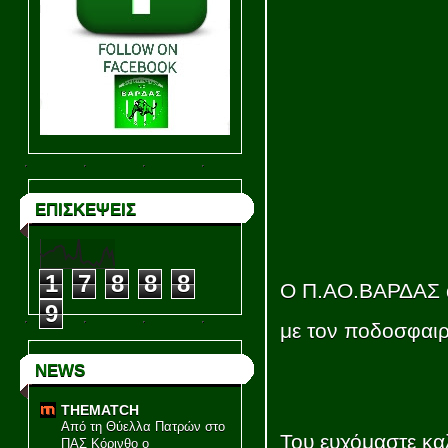
ΕΠΙΣΚΕΨΕΙΣ
1
7
8
8
8
Ο Π.ΑΟ.ΒΑΡΔΑΣ αν
9
με τον ποδοσφα
NEWS
THEMATCH
Από τη Θύελλα Πατρών στο
Του ευχόμαστε κα
ΠΑΣ Κόρινθο ο