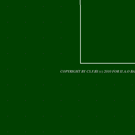
COPYRIGHT BY CS.F.BS (c) 2010 FOR
Π.Α.Ο Β