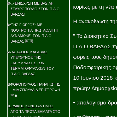
🟢⚪ ΕΝΙΣΧΥΣΗ ΜΕ ΒΑΣΙΛΗ
κυρίως με τη νέα
ΣΤΑΥΡΟΠΟΥΛΟ ΣΤΟΝ Π.Α.Ο.
ΒΑΡΔΑΣ!
Η ανακοίνωση της
ΒΑΤΗΣ ΓΙΩΡΓΟΣ: ΜΕ
ΝΟΟΤΡΟΠΊΑ ΠΡΩΤΑΘΛΗΤΗ
" Το Διοικητικό 
ΔΥΝΑΜΩΝΕΙ ΤΟΝ Π.Α.Ο
ΒΑΡΔΑΣ 🇳🇬
Π.Α.Ο ΒΑΡΔΑΣ πρ
ΑΝΑΣΤΑΣΙΟΣ ΚΑΡΑΒΙΑΣ :
φορείς,τους δημότ
ΥΠΕΥΘΥΝΟΣ ΤΗΣ
ΕΚΓΎΜΝΑΣΗΣ ΤΩΝ
Ποδοσφαιρικής ομ
ΤΕΡΜΑΤΟΦΥΛΆΚΩΝ ΤΟΥ
Π.Α.Ο ΒΑΡΔΑΣ
10 Ιουνίου 2018 
ΝΙΦΟΡΌΠΟΥΛΟΣ ΠΑΝΑΓΙΩΤΗΣ
πρώην Δημαρχείο
: ΜΙΑ ΣΠΟΥΔΑΙΑ ΕΠΙΣΤΡΟΦΗ
💚🔥
• απολογισμό δρ
ΠΕΡΔΙΚΗΣ ΚΩΝΣΤΑΝΤΙΝΟΣ :
ΑΠΟ ΤΑ ΠΡΩΤΑ ΒΗΜΑΤΑ ΣΤΟ