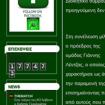
Διοικητικό συμβο
προηγούμενη δεν
Στη συνέλευση μί
ο πρόεδρος της
ΕΠΙΣΚΕΨΕΙΣ
ομάδας Γιάννης
Λέντζας, ο οποίος
1
7
7
4
7
3
χαρακτήρισε ως 
την παραμονή της
NEWS
επισημαίνοντας π
THEMATCH
Στον πάγκο του ΑΟ Λεβάντε
από αυτούς που 
ο Χρήστος Γερολυμάτος