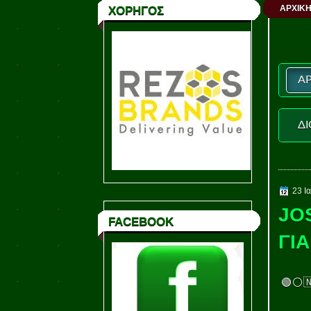
ΑΡΧΙΚΗ
ΧΟΡΗΓΟΣ
ΑΡ
ΔΙ
23 Ι
JO
FACEBOOK
ΓΙ
🟢⚪