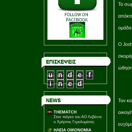
Το σωμ
απόκτ
ομάδα 
Ο Josh
σκοράρ
ΕΠΙΣΚΕΨΕΙΣ
ώθηση
u
n
d
e
f
i
n
e
d
NEWS
Τον κ
THEMATCH
οικογέ
Στον πάγκο του ΑΟ Λεβάντε
ο Χρήστος Γερολυμάτος
ευχόμα
ΗΛΕΙΑ ΟΙΚΟΝΟΜΙΑ