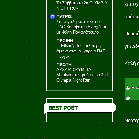
Το Σάββατο το 2ο OLYMPIA
επιτυχ
NIGHT RUN
ομάδας
ΠΑΤΡΙΣ
Στη μεγάλη κατηγορία ο
ΠΑΟ Κακοβάτου-Ενισχύεται
με Φώτη Παναγόπουλο
Περιμέ
ΠΡΩΙΝΗ
Γ΄ Εθνική: Την καλύτερη
γήπεδ
άμυνα στον α΄ γύρο ο ΠΑΣ
Πύργος
Καλή α
ΠΡΩΤΗ
ΑΡΧΑΙΑ ΟΛΥΜΠΙΑ:
Μπαίνει στον ρυθμό του 2nd
Olympia Night Run
Pao
BEST POST
Νεότερ