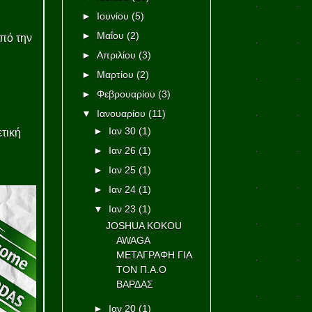
►
Ιουνίου
(5)
►
Μαΐου
(2)
πό την
►
Απριλίου
(3)
►
Μαρτίου
(2)
►
Φεβρουαρίου
(3)
▼
Ιανουαρίου
(11)
►
Ιαν 30
(1)
τική
►
Ιαν 26
(1)
►
Ιαν 25
(1)
►
Ιαν 24
(1)
▼
Ιαν 23
(1)
JOSHUA KOKOU
AWAGA
ΜΕΤΑΓΡΑΦΗ ΓΙΑ
ΤΟΝ Π.Α.Ο
ΒΑΡΔΑΣ
►
Ιαν 20
(1)