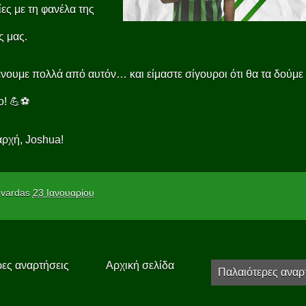
ίες με τη φανέλα της
 μας.
νουμε πολλά από αυτόν… και είμαστε σίγουροι ότι θα τα δούμε
ο! 💪⚽
ρχή, Joshua!
vardas
23 Ιανουαρίου
ες αναρτήσεις
Αρχική σελίδα
Παλαιότερες αναρ