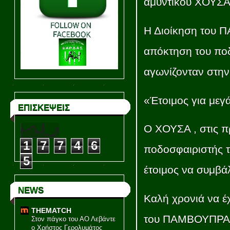
αμυντικού ΧΟΥΣ
Η Διοίκηση του 
απόκτηση του π
αγωνίζονταν στην
«Έτοιμος για μεγ
ΕΠΙΣΚΕΨΕΙΣ
Ο ΧΟΥΣΑ , στις π
1
7
7
4
6
ποδοσφαιριστής τ
5
έτοιμος να συμβάλ
NEWS
Καλή χρονιά να έ
THEMATCH
του ΠΑΜΒΟΥΠΡΑ
Στον πάγκο του ΑΟ Λεβάντε
ο Χρήστος Γερολυμάτος