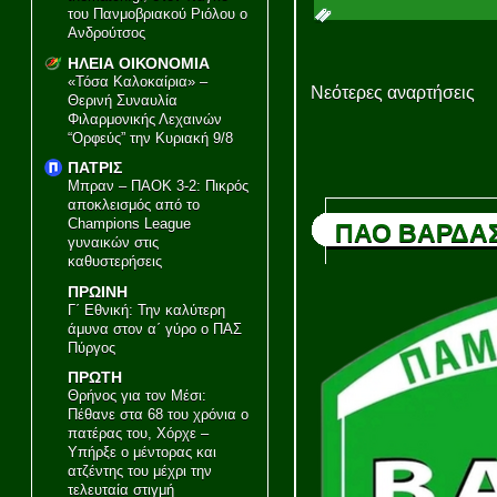
του Πανμοβριακού Ριόλου ο
Ανδρούτσος
ΗΛΕΙΑ ΟΙΚΟΝΟΜΙΑ
«Τόσα Καλοκαίρια» –
Νεότερες αναρτήσεις
Θερινή Συναυλία
Φιλαρμονικής Λεχαινών
“Ορφεύς” την Κυριακή 9/8
ΠΑΤΡΙΣ
Μπραν – ΠΑΟΚ 3-2: Πικρός
αποκλεισμός από το
Champions League
ΠΑΟ ΒΑΡΔΑ
γυναικών στις
καθυστερήσεις
ΠΡΩΙΝΗ
Γ΄ Εθνική: Την καλύτερη
άμυνα στον α΄ γύρο ο ΠΑΣ
Πύργος
ΠΡΩΤΗ
Θρήνος για τον Μέσι:
Πέθανε στα 68 του χρόνια ο
πατέρας του, Χόρχε –
Υπήρξε ο μέντορας και
ατζέντης του μέχρι την
τελευταία στιγμή