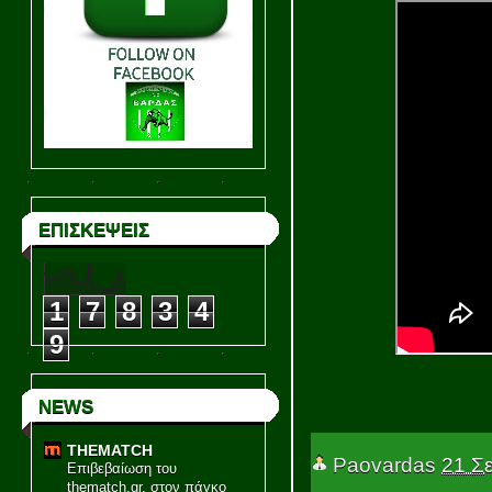
ΕΠΙΣΚΕΨΕΙΣ
1
7
8
3
4
9
NEWS
THEMATCH
Paovardas
21 Σ
Επιβεβαίωση του
thematch.gr, στον πάγκο