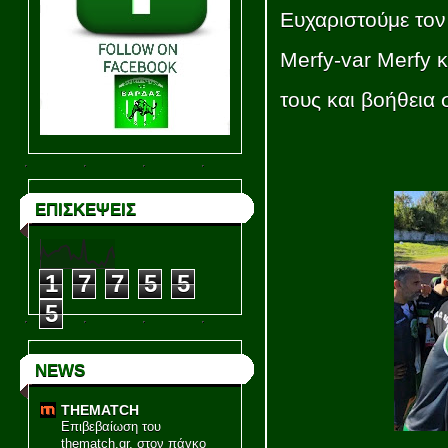
Ευχαριστούμε τον 
Merfy-var Merfy 
τους και βοήθεια
ΕΠΙΣΚΕΨΕΙΣ
1
7
7
5
5
5
NEWS
THEMATCH
Επιβεβαίωση του
thematch.gr, στον πάγκο