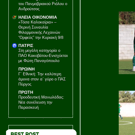
του Πανμοβριακού Ριόλου ο
Ανδρούτσος
ΗΛΕΙΑ ΟΙΚΟΝΟΜΙΑ
«Τόσα Καλοκαίρια» –
Θερινή Συναυλία
Φιλαρμονικής Λεχαινών
“Ορφεύς” την Κυριακή 9/8
ΠΑΤΡΙΣ
Στη μεγάλη κατηγορία ο
ΠΑΟ Κακοβάτου-Ενισχύεται
με Φώτη Παναγόπουλο
ΠΡΩΙΝΗ
Γ΄ Εθνική: Την καλύτερη
άμυνα στον α΄ γύρο ο ΠΑΣ
Πύργος
ΠΡΩΤΗ
Προοδευτική Μανωλάδας:
Νέα συνέλευση την
Παρασκευή
BEST POST