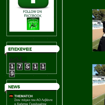
ΕΠΙΣΚΕΨΕΙΣ
1
7
5
1
1
9
NEWS
THEMATCH
Στον πάγκο του ΑΟ Λεβάντε
ο Χρήστος Γερολυμάτος