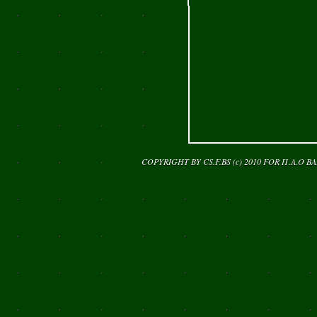
COPYRIGHT BY CS.F.BS (c) 2010 FOR
Π.Α.Ο Β