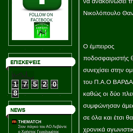
να ανακοινώσει τ
Νικολόπουλο Θα
Ο έμπειρος
ποδοσφαιριστής 
ΕΠΙΣΚΕΨΕΙΣ
συνεχίσει στην ο
του Π.Α.Ο ΒΑΡΔ
1
7
5
2
0
8
καθώς οι δύο πλε
συμφώνησαν άμε
NEWS
σε όλα και έτσι θ
THEMATCH
Στον πάγκο του ΑΟ Λεβάντε
χρονικά αγωνιστικ
ο Χρήστος Γερολυμάτος