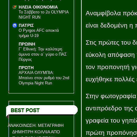
ΗΛΕΙΑ ΟΙΚΟΝΟΜΙΑ
Αναμφίβολα πρόκε
Το Σάββατο το 2ο OLYMPIA
NIGHT RUN
είναι δεδομένη η 
ΠΑΤΡΙΣ
Ο Pyrgos AFC αποκτά
τμήμα U-19
Στις πρώτες του 
ΠΡΩΙΝΗ
Γ΄ Εθνική: Την καλύτερη
εύκολη απόφαση γ
άμυνα στον α΄ γύρο ο ΠΑΣ
Πύργος
τον προπονητή γι
ΠΡΩΤΗ
ΑΡΧΑΙΑ ΟΛΥΜΠΙΑ:
ευχήθηκε πολλές ε
Μπαίνει στον ρυθμό του 2nd
Olympia Night Run
Στην φωτογραφία
αντιπρόεδρο της 
BEST POST
γραφεία του γηπέ
ΑΝΑΚΟΙΝΩΣΗ: ΜΕΤΑΓΡΑΦΗ
πρώτη προπόνηση 
ΔΗΜΗΤΡΗ ΚΟΛΛΙΑ ΑΠΟ