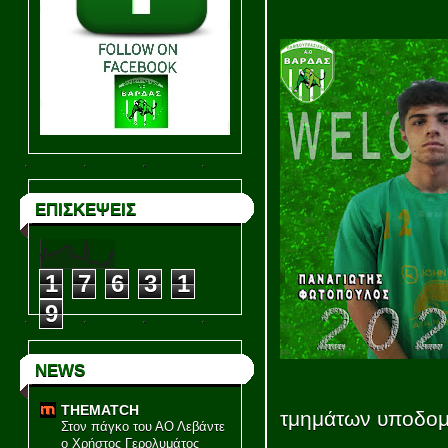
ΕΠΙΣΚΕΨΕΙΣ
1
7
6
3
1
9
NEWS
THEMATCH
τμημάτων υποδομ
Στον πάγκο του ΑΟ Λεβάντε
ο Χρήστος Γερολυμάτος