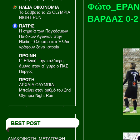
Φώτο_ΕΡΑΝ
ΗΛΕΙΑ ΟΙΚΟΝΟΜΙΑ
Το Σάββατο το 2ο OLYMPIA
ΒΑΡΔΑΣ 0-2
NIGHT RUN
ΠΑΤΡΙΣ
Η σημαία των Παγκόσμιων
Παιδικών Αγώνων στην
Ηλεία – Ολυμπία και Ήλιδα
γράφουν ξανά ιστορία
ΠΡΩΙΝΗ
Γ΄ Εθνική: Την καλύτερη
άμυνα στον α΄ γύρο ο ΠΑΣ
Πύργος
ΠΡΩΤΗ
ΑΡΧΑΙΑ ΟΛΥΜΠΙΑ:
Μπαίνει στον ρυθμό του 2nd
Olympia Night Run
BEST POST
ΑΝΑΚΟΙΝΩΣΗ: ΜΕΤΑΓΡΑΦΗ