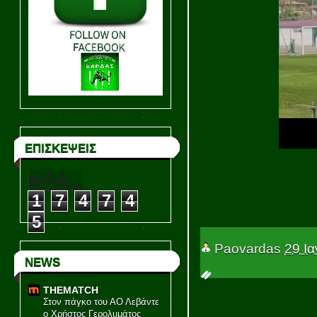
ΕΠΙΣΚΕΨΕΙΣ
1
7
4
7
4
5
Paovardas
29 Ι
NEWS
THEMATCH
Στον πάγκο του ΑΟ Λεβάντε
ο Χρήστος Γερολυμάτος