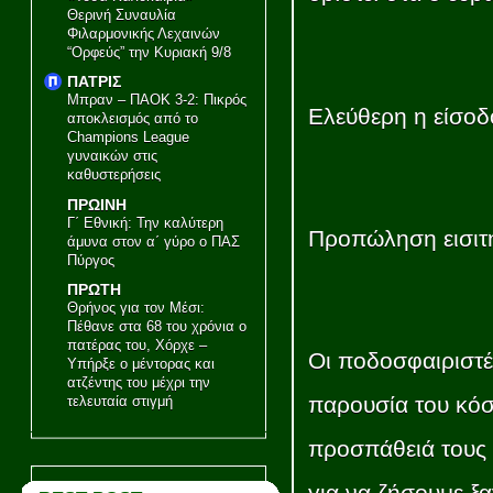
Θερινή Συναυλία
Φιλαρμονικής Λεχαινών
“Ορφεύς” την Κυριακή 9/8
ΠΑΤΡΙΣ
Μπραν – ΠΑΟΚ 3-2: Πικρός
Ελεύθερη η είσοδο
αποκλεισμός από το
Champions League
γυναικών στις
καθυστερήσεις
ΠΡΩΙΝΗ
Γ΄ Εθνική: Την καλύτερη
Προπώληση εισιτ
άμυνα στον α΄ γύρο ο ΠΑΣ
Πύργος
ΠΡΩΤΗ
Θρήνος για τον Μέσι:
Πέθανε στα 68 του χρόνια ο
πατέρας του, Χόρχε –
Οι ποδοσφαιριστές
Υπήρξε ο μέντορας και
ατζέντης του μέχρι την
παρουσία του κόσ
τελευταία στιγμή
προσπάθειά τους 
για να ζήσουμε ξα