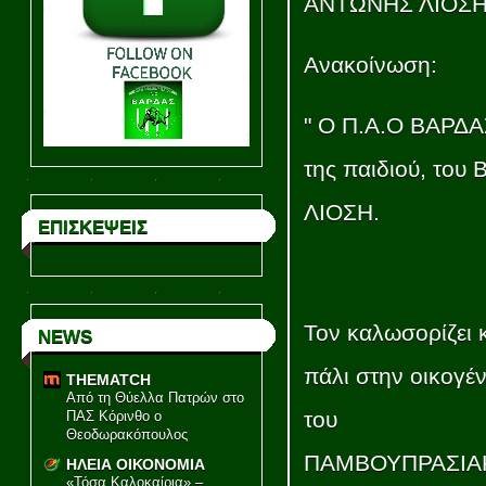
ΑΝΤΩΝΗΣ ΛΙΟΣΗΣ θ
Ανακοίνωση:
" Ο Π.Α.Ο ΒΑΡΔΑΣ
της παιδιού, το
ΛΙΟΣΗ.
ΕΠΙΣΚΕΨΕΙΣ
Τον καλωσορίζει 
NEWS
πάλι στην οικογέν
THEMATCH
Από τη Θύελλα Πατρών στο
του
ΠΑΣ Κόρινθο ο
Θεοδωρακόπουλος
ΠΑΜΒΟΥΠΡΑΣΙΑ
ΗΛΕΙΑ ΟΙΚΟΝΟΜΙΑ
«Τόσα Καλοκαίρια» –