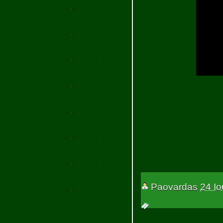
Paovardas
24 Ιο