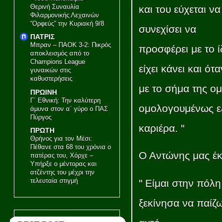
Θερινή Συναυλία
και του εύχεται να
Φιλαρμονικής Λεχαινών
“Ορφεύς” την Κυριακή 9/8
συνεχίσει να
ΠΑΤΡΙΣ
Μπραν – ΠΑΟΚ 3-2: Πικρός
προσφέρει με το ί
αποκλεισμός από το
Champions League
είχει κάνει και ό
γυναικών στις
καθυστερήσεις
με το σήμα της ο
ΠΡΩΙΝΗ
Γ΄ Εθνική: Την καλύτερη
ομολογουμένως εξ
άμυνα στον α΄ γύρο ο ΠΑΣ
Πύργος
καριέρα. "
ΠΡΩΤΗ
Θρήνος για τον Μέσι:
Πέθανε στα 68 του χρόνια ο
Ο Αντώνης μας έκ
πατέρας του, Χόρχε –
Υπήρξε ο μέντορας και
ατζέντης του μέχρι την
τελευταία στιγμή
" Είμαι στην πόλ
ξεκίνησα να παίζω