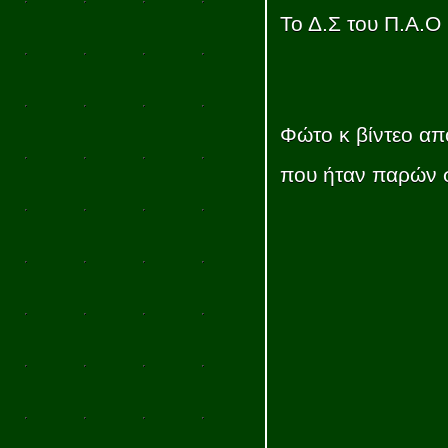
Το Δ.Σ του Π.Α.Ο
Φώτο κ βίντεο α
που ήταν παρών σ