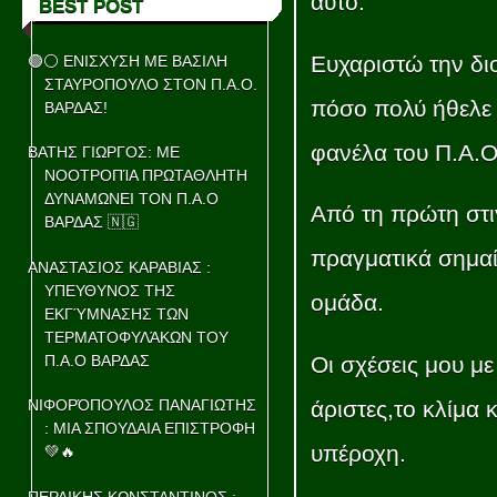
αυτό.
BEST POST
Ευχαριστώ την διο
🟢⚪ ΕΝΙΣΧΥΣΗ ΜΕ ΒΑΣΙΛΗ
ΣΤΑΥΡΟΠΟΥΛΟ ΣΤΟΝ Π.Α.Ο.
πόσο πολύ ήθελε 
ΒΑΡΔΑΣ!
φανέλα του Π.Α.
ΒΑΤΗΣ ΓΙΩΡΓΟΣ: ΜΕ
ΝΟΟΤΡΟΠΊΑ ΠΡΩΤΑΘΛΗΤΗ
ΔΥΝΑΜΩΝΕΙ ΤΟΝ Π.Α.Ο
Από τη πρώτη στι
ΒΑΡΔΑΣ 🇳🇬
πραγματικά σημαίν
ΑΝΑΣΤΑΣΙΟΣ ΚΑΡΑΒΙΑΣ :
ΥΠΕΥΘΥΝΟΣ ΤΗΣ
ομάδα.
ΕΚΓΎΜΝΑΣΗΣ ΤΩΝ
ΤΕΡΜΑΤΟΦΥΛΆΚΩΝ ΤΟΥ
Οι σχέσεις μου μ
Π.Α.Ο ΒΑΡΔΑΣ
άριστες,το κλίμα 
ΝΙΦΟΡΌΠΟΥΛΟΣ ΠΑΝΑΓΙΩΤΗΣ
: ΜΙΑ ΣΠΟΥΔΑΙΑ ΕΠΙΣΤΡΟΦΗ
υπέροχη.
💚🔥