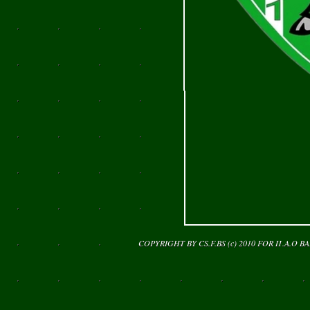
COPYRIGHT BY CS.F.BS (c) 2010 FOR
Π.Α.Ο Β