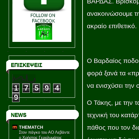
ΒΑΡΔΑΣ. Βρισκόμ
ανακοινώσουμε τη
ακραίο επιθετικό.
Ο Βαρδαίος ποδο
ΕΠΙΣΚΕΨΕΙΣ
φορά ξανά τα «πρ
να ενισχύσει την 
1
7
5
9
4
9
Ο Τάκης, με την τ
τεχνική του κατάρ
NEWS
πάθος που τον δια
THEMATCH
Στον πάγκο του ΑΟ Λεβάντε
ο Χρήστος Γερολυμάτος