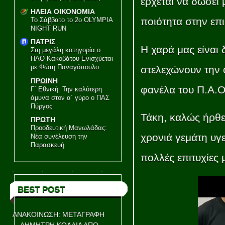
έρχεται να δώσει
ΗΛΕΙΑ ΟΙΚΟΝΟΜΙΑ
ποιότητα στην επ
Το Σάββατο το 2ο OLYMPIA
NIGHT RUN
ΠΑΤΡΙΣ
Η χαρά μας είναι 
Στη μεγάλη κατηγορία ο
ΠΑΟ Κακοβάτου-Ενισχύεται
με Φώτη Παναγόπουλο
στελεχώνουν την 
ΠΡΩΙΝΗ
φανέλα του Π.Α.
Γ΄ Εθνική: Την καλύτερη
άμυνα στον α΄ γύρο ο ΠΑΣ
Πύργος
Τάκη, καλώς ήρθε
ΠΡΩΤΗ
Προοδευτική Μανωλάδας:
χρονιά γεμάτη υγε
Νέα συνέλευση την
Παρασκευή
πολλές επιτυχίες 
BEST POST
ΑΝΑΚΟΙΝΩΣΗ: ΜΕΤΑΓΡΑΦΗ
ΔΗΜΗΤΡΗ ΚΟΛΛΙΑ ΑΠΟ