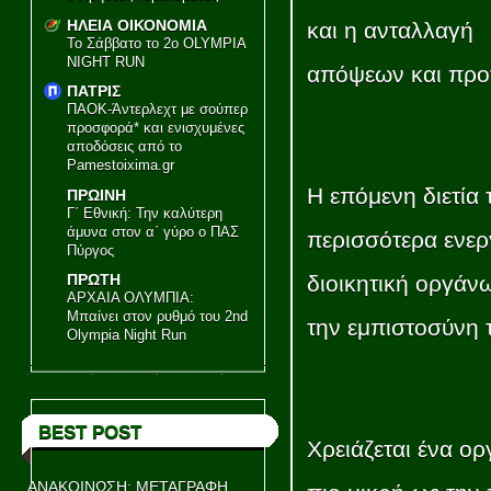
ΗΛΕΙΑ ΟΙΚΟΝΟΜΙΑ
και η ανταλλαγή
Το Σάββατο το 2ο OLYMPIA
NIGHT RUN
απόψεων και προτ
ΠΑΤΡΙΣ
ΠΑΟΚ-Άντερλεχτ με σούπερ
προσφορά* και ενισχυμένες
αποδόσεις από το
Pamestoixima.gr
Η επόμενη διετία
ΠΡΩΙΝΗ
Γ΄ Εθνική: Την καλύτερη
άμυνα στον α΄ γύρο ο ΠΑΣ
περισσότερα ενερ
Πύργος
διοικητική οργάν
ΠΡΩΤΗ
ΑΡΧΑΙΑ ΟΛΥΜΠΙΑ:
Μπαίνει στον ρυθμό του 2nd
την εμπιστοσύνη 
Olympia Night Run
BEST POST
Χρειάζεται ένα ο
ΑΝΑΚΟΙΝΩΣΗ: ΜΕΤΑΓΡΑΦΗ