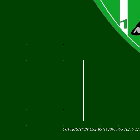
COPYRIGHT BY CS.F.BS (c) 2010 FOR
Π.Α.Ο Β