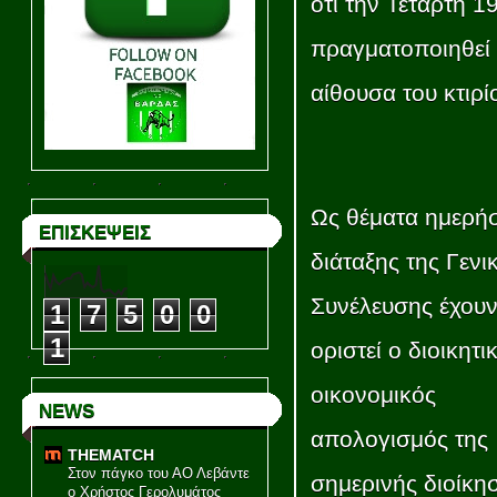
ότι την Τετάρτη 1
πραγματοποιηθεί 
αίθουσα του κτιρ
Ως θέματα ημερή
ΕΠΙΣΚΕΨΕΙΣ
διάταξης της Γενι
Συνέλευσης έχου
1
7
5
0
0
1
οριστεί ο διοικητι
οικονομικός
NEWS
απολογισμός της
THEMATCH
Στον πάγκο του ΑΟ Λεβάντε
σημερινής διοίκη
ο Χρήστος Γερολυμάτος