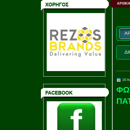
ΑΡΧΙΚΗ
ΧΟΡΗΓΟΣ
ΑΡ
ΔΙ
16 Α
ΦΩ
FACEBOOK
ΠΑ