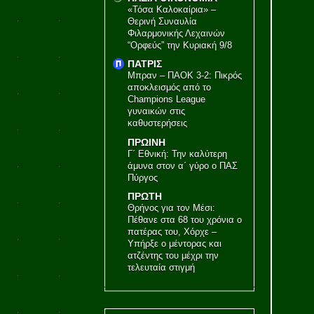
«Τόσα Καλοκαίρια» –
Θερινή Συναυλία
Φιλαρμονικής Λεχαινών
“Ορφεύς” την Κυριακή 9/8
ΠΑΤΡΙΣ
Μπραν – ΠΑΟΚ 3-2: Πικρός
αποκλεισμός από το
Champions League
γυναικών στις
καθυστερήσεις
ΠΡΩΙΝΗ
Γ΄ Εθνική: Την καλύτερη
άμυνα στον α΄ γύρο ο ΠΑΣ
Πύργος
ΠΡΩΤΗ
Θρήνος για τον Μέσι:
Πέθανε στα 68 του χρόνια ο
πατέρας του, Χόρχε –
Υπήρξε ο μέντορας και
ατζέντης του μέχρι την
τελευταία στιγμή