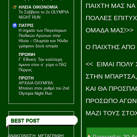
ΠΑΙΧΤΗ ΜΑΣ ΝΑ 
ΗΛΕΙΑ ΟΙΚΟΝΟΜΙΑ
Το Σάββατο το 2ο OLYMPIA
ΠΟΛΛΕΣ ΕΠΙΤΥΧ
NIGHT RUN
ΠΑΤΡΙΣ
ΟΜΑΔΑ ΜΑΣ!>>
Η σημαία των Παγκόσμιων
Παιδικών Αγώνων στην
Ηλεία – Ολυμπία και Ήλιδα
Ο ΠΑΙΧΤΗΣ ΑΠΟ
γράφουν ξανά ιστορία
ΠΡΩΙΝΗ
Γ΄ Εθνική: Την καλύτερη
<< ΕΙΜΑΙ ΠΟΛΥ
άμυνα στον α΄ γύρο ο ΠΑΣ
Πύργος
ΣΤΗΝ ΜΠΑΡΤΣΑ,
ΠΡΩΤΗ
ΑΡΧΑΙΑ ΟΛΥΜΠΙΑ:
ΚΑΙ ΘΑ ΠΡΟΣΠΑ
Μπαίνει στον ρυθμό του 2nd
Olympia Night Run
ΠΡΟΣΩΠΟ ΑΓΩΝΙ
ΜΑΖΙ ΤΟΥΣ ΣΤΟ
BEST POST
ΑΝΑΚΟΙΝΩΣΗ: ΜΕΤΑΓΡΑΦΗ
Paovardas
30 Δ