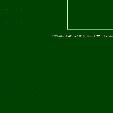
COPYRIGHT BY CS.F.BS (c) 2010 FOR
Π.Α.Ο Β