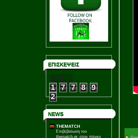
ΕΠΙΣΚΕΨΕΙΣ
1
7
7
8
9
2
NEWS
THEMATCH
Επιβεβαίωση του
thematch.gr, στον πάγκο
Pao