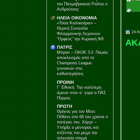
του Πανμοβριακού Ριόλου ο
Ανδρούτσος
ΗΛΕΙΑ ΟΙΚΟΝΟΜΙΑ
«Τόσα Καλοκαίρια» –
Θερινή Συναυλία
24 Α
Φιλαρμονικής Λεχαινών
“Ορφεύς” την Κυριακή 9/8
ΑΚ
ΠΑΤΡΙΣ
Μπραν – ΠΑΟΚ 3-2: Πικρός
αποκλεισμός από το
Champions League
γυναικών στις
καθυστερήσεις
ΠΡΩΙΝΗ
Γ΄ Εθνική: Την καλύτερη
άμυνα στον α΄ γύρο ο ΠΑΣ
Πύργος
ΠΡΩΤΗ
Θρήνος για τον Μέσι:
Πέθανε στα 68 του χρόνια ο
πατέρας του, Χόρχε –
Υπήρξε ο μέντορας και
ατζέντης του μέχρι την
τελευταία στιγμή