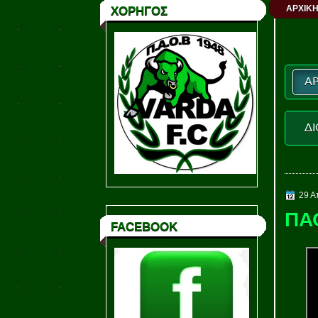
ΑΡΧΙΚΗ
ΧΟΡΗΓΟΣ
ΑΡ
ΔΙ
29 Α
ΠΑ
FACEBOOK