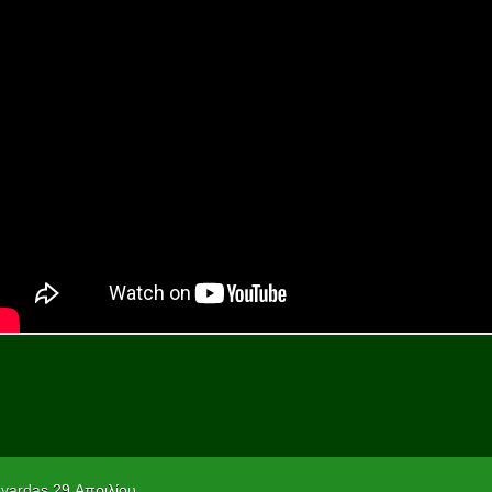
vardas
29 Απριλίου