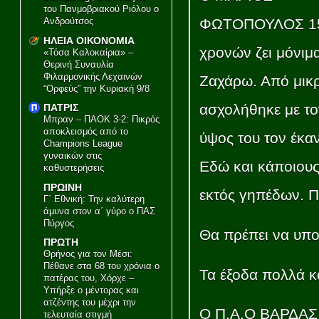
του Πανμοβριακού Ριόλου ο
Ανδρούτσος
ΦΩΤΟΠΟΥΛΟΣ 1
ΗΛΕΙΑ ΟΙΚΟΝΟΜΙΑ
χρονών ζει μόνιμ
«Τόσα Καλοκαίρια» –
Θερινή Συναυλία
Φιλαρμονικής Λεχαινών
Ζαχάρω. Από μικ
“Ορφεύς” την Κυριακή 9/8
ασχολήθηκε με το
ΠΑΤΡΙΣ
Μπραν – ΠΑΟΚ 3-2: Πικρός
αποκλεισμός από το
ύψος του τον έκα
Champions League
γυναικών στις
Εδώ και κάποιους
καθυστερήσεις
ΠΡΩΙΝΗ
εκτός γηπέδων. Π
Γ΄ Εθνική: Την καλύτερη
άμυνα στον α΄ γύρο ο ΠΑΣ
Πύργος
Θα πρέπει να υπο
ΠΡΩΤΗ
Θρήνος για τον Μέσι:
Πέθανε στα 68 του χρόνια ο
Τα έξοδα πολλά κα
πατέρας του, Χόρχε –
Υπήρξε ο μέντορας και
ατζέντης του μέχρι την
Ο Π.Α.Ο ΒΑΡΔΑΣ 
τελευταία στιγμή