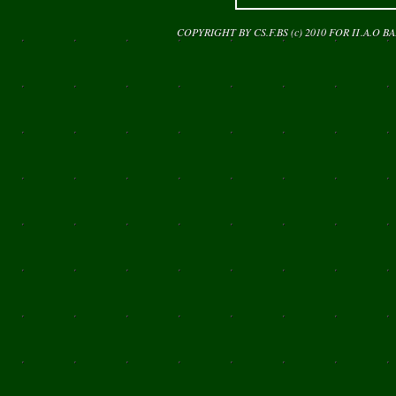
COPYRIGHT BY CS.F.BS (c) 2010 FOR
Π.Α.Ο Β