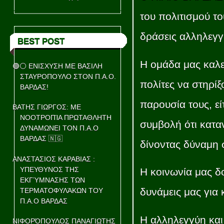
του πολιτισμού το
δράσεις αλληλεγγ
BEST POST
Η ομάδα μας καλε
🟢⚪ ΕΝΙΣΧΥΣΗ ΜΕ ΒΑΣΙΛΗ
ΣΤΑΥΡΟΠΟΥΛΟ ΣΤΟΝ Π.Α.Ο.
πολίτες να στηρίξ
ΒΑΡΔΑΣ!
παρουσία τους, εί
ΒΑΤΗΣ ΓΙΩΡΓΟΣ: ΜΕ
ΝΟΟΤΡΟΠΊΑ ΠΡΩΤΑΘΛΗΤΗ
συμβολή ότι κατα
ΔΥΝΑΜΩΝΕΙ ΤΟΝ Π.Α.Ο
ΒΑΡΔΑΣ 🇳🇬
δίνοντας δύναμη 
ΑΝΑΣΤΑΣΙΟΣ ΚΑΡΑΒΙΑΣ :
ΥΠΕΥΘΥΝΟΣ ΤΗΣ
Η κοινωνία μας δο
ΕΚΓΎΜΝΑΣΗΣ ΤΩΝ
δυνάμεις μας για
ΤΕΡΜΑΤΟΦΥΛΆΚΩΝ ΤΟΥ
Π.Α.Ο ΒΑΡΔΑΣ
Η αλληλεγγύη και
ΝΙΦΟΡΌΠΟΥΛΟΣ ΠΑΝΑΓΙΩΤΗΣ