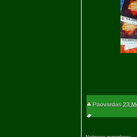
Paovardas
23 Μ