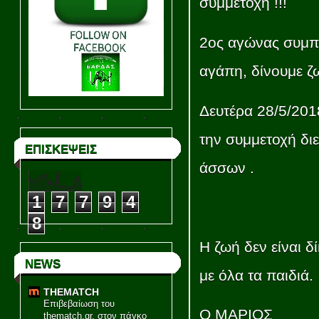
συμμετοχή !!!
2ος αγώνας συμπ
αγάπη, δίνουμε ζ
Δευτέρα 28/5/201
την συμμετοχή δι
ΕΠΙΣΚΕΨΕΙΣ
άσσων .
1
7
7
9
4
8
Η ζωή δεν είναι δ
NEWS
με όλα τα παιδιά.
THEMATCH
Επιβεβαίωση του
Ο ΜΑΡΙΟΣ
thematch.gr, στον πάγκο