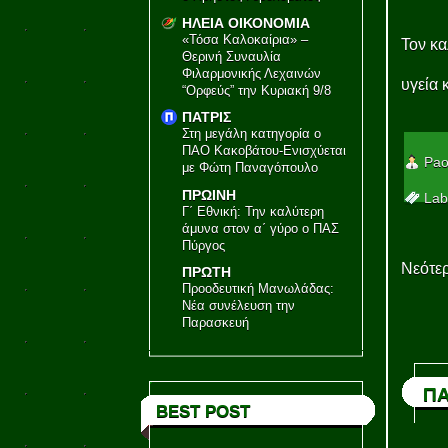
ΗΛΕΙΑ ΟΙΚΟΝΟΜΙΑ
«Τόσα Καλοκαίρια» –
Τον κα
Θερινή Συναυλία
Φιλαρμονικής Λεχαινών
υγεία 
“Ορφεύς” την Κυριακή 9/8
ΠΑΤΡΙΣ
Στη μεγάλη κατηγορία ο
ΠΑΟ Κακοβάτου-Ενισχύεται
Pao
με Φώτη Παναγόπουλο
ΠΡΩΙΝΗ
Lab
Γ΄ Εθνική: Την καλύτερη
άμυνα στον α΄ γύρο ο ΠΑΣ
Πύργος
Νεότερ
ΠΡΩΤΗ
Προοδευτική Μανωλάδας:
Νέα συνέλευση την
Παρασκευή
ΠΑ
BEST POST