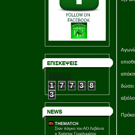
Αγωνίζ
οπισθ
ΕΠΙΣΚΕΨΕΙΣ
απόκτη
1
7
7
3
8
δώσει 
3
αξιόλο
NEWS
Πρόκει
THEMATCH
Στον πάγκο του ΑΟ Λεβάντε
ο Χρήστος Γερολυμάτος