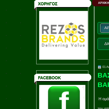
ΑΡΧΙΚΗ
ΧΟΡΗΓΟΣ
ΑΡ
ΔΙ
01 Α
ΒΑ
FACEBOOK
ΒΑ
Η ομάδ
την α