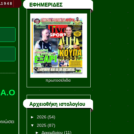
.1 9 4 8
ΕΦΗΜΕΡΙΔΕΣ
πρωτοσέλιδα
.Α.Ο
Αρχειοθήκη ιστολογίου
►
2026
(54)
οινώσει
▼
2025
(87)
►
Δεκεμβρίου
(11)