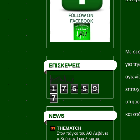
Με δεδ
για τη
ΕΠΙΣΚΕΨΕΙΣ
αγωνίσ
1
7
6
5
9
επιτυχ
7
υπηρεσ
και στ
NEWS
THEMATCH
Στον πάγκο του ΑΟ Λεβάντε
ο Χρήστος Γερολυμάτος