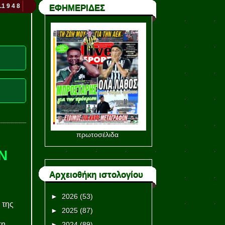
.1 9 4 8
ΕΦΗΜΕΡΙΔΕΣ
πρωτοσέλιδα
Ν
Αρχειοθήκη ιστολογίου
►
2026
(53)
 της
►
2025
(87)
η.
►
2024
(89)