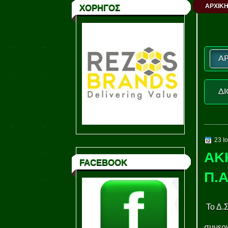
ΑΡΧΙΚΗ
ΧΟΡΗΓΟΣ
ΑΡ
ΔΙ
23 Ι
ΑΚ
FACEBOOK
Π.
Το Δ.
συνεργ