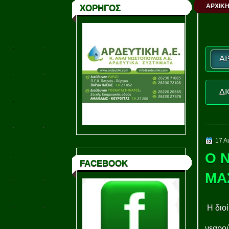
ΑΡΧΙΚΗ
ΧΟΡΗΓΟΣ
ΑΡ
ΔΙ
17 Α
Ο 
FACEBOOK
ΜΑ
Η διοί
νεαρο