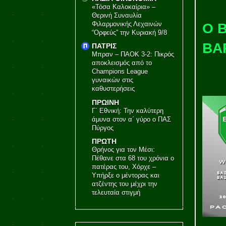
«Τόσα Καλοκαίρια» –
Θερινή Συναυλία
Φιλαρμονικής Λεχαινών
Ο 
“Ορφεύς” την Κυριακή 9/8
ΒΑ
ΠΑΤΡΙΣ
Μπραν – ΠΑΟΚ 3-2: Πικρός
αποκλεισμός από το
Champions League
γυναικών στις
καθυστερήσεις
ΠΡΩΙΝΗ
Γ΄ Εθνική: Την καλύτερη
άμυνα στον α΄ γύρο ο ΠΑΣ
Πύργος
ΠΡΩΤΗ
Θρήνος για τον Μέσι:
Πέθανε στα 68 του χρόνια ο
πατέρας του, Χόρχε –
Υπήρξε ο μέντορας και
ατζέντης του μέχρι την
τελευταία στιγμή