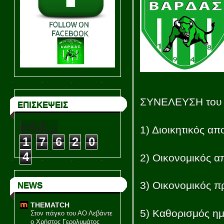
ΣΥΝΕΛΕΥΣΗ του σ
ΕΠΙΣΚΕΨΕΙΣ
1) Διοικητικός α
1
7
6
2
0
4
2) Οικονομικός α
3) Οικονομικός 
NEWS
THEMATCH
5) Καθορισμός ημ
Στον πάγκο του ΑΟ Λεβάντε
ο Χρήστος Γερολυμάτος