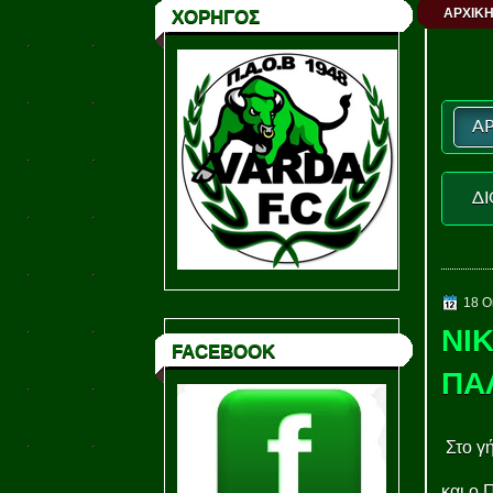
ΑΡΧΙΚΗ
ΧΟΡΗΓΟΣ
ΑΡ
ΔΙ
18 Ο
ΝΙ
FACEBOOK
ΠΑ
Στο γ
και ο 