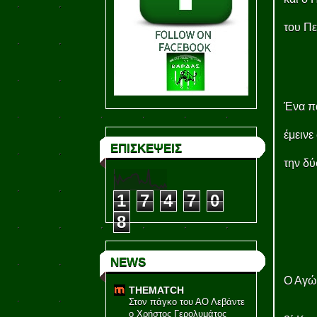
του Πε
Ένα πα
έμεινε
ΕΠΙΣΚΕΨΕΙΣ
την δύ
1
7
4
7
0
8
NEWS
Ο Αγώ
THEMATCH
Στον πάγκο του ΑΟ Λεβάντε
ο Χρήστος Γερολυμάτος