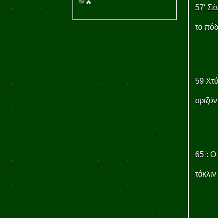
💚🔥
57' Σέ
το πόδ
59 Χτύ
οριζόν
65΄: Ο
τάκλιν