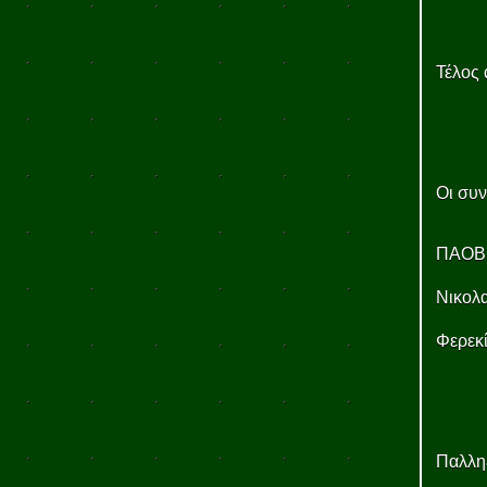
Τέλος
Οι συν
ΠΑΟΒ:
Νικολα
Φερεκί
Παλληξ