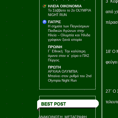
3΄ Κεφ
ΗΛΕΙΑ ΟΙΚΟΝΟΜΙΑ
Το Σάββατο το 2ο OLYMPIA
από χ
NIGHT RUN
ΠΑΤΡΙΣ
πέρασ
Η σημαία των Παγκόσμιων
Παιδικών Αγώνων στην
Ηλεία – Ολυμπία και Ήλιδα
γράφουν ξανά ιστορία
ΠΡΩΙΝΗ
Γ΄ Εθνική: Την καλύτερη
18' Ο 
άμυνα στον α΄ γύρο ο ΠΑΣ
Πύργος
φεύγει
ΠΡΩΤΗ
ΑΡΧΑΙΑ ΟΛΥΜΠΙΑ:
Μπαίνει στον ρυθμό του 2nd
Olympia Night Run
27΄ Ο 
τελευτ
BEST POST
ΑΝΑΚΟΙΝΩΣΗ: ΜΕΤΑΓΡΑΦΗ