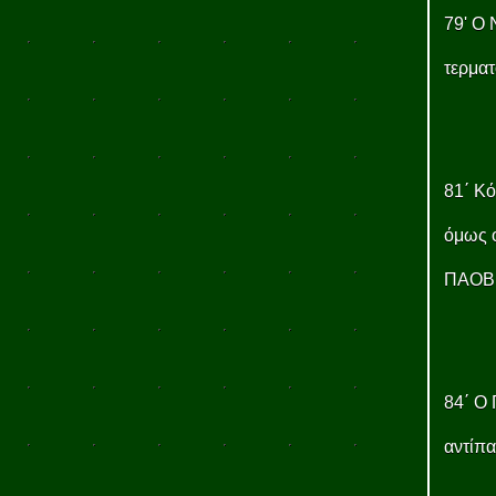
79' Ο 
τερματ
81΄ Κό
όμως ο
ΠΑΟΒ
84΄ Ο 
αντίπα