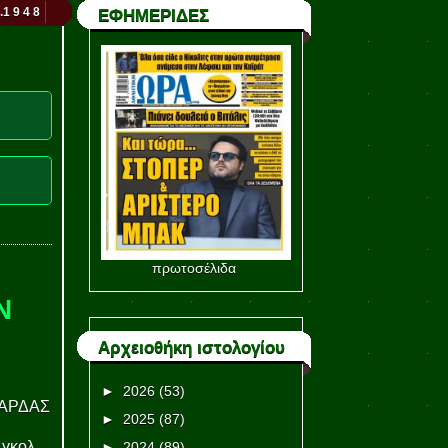
.1 9 4 8
ΕΦΗΜΕΡΙΔΕΣ
πρωτοσέλιδα
Ν
Αρχειοθήκη ιστολογίου
►
2026
(53)
ΒΑΡΔΑΣ
►
2025
(87)
 γκολ
►
2024
(89)