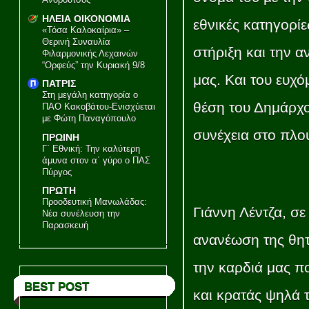
ΗΛΕΙΑ ΟΙΚΟΝΟΜΙΑ
εθνικές κατηγορίε
«Τόσα Καλοκαίρια» –
Θερινή Συναυλία
στήριξη και την 
Φιλαρμονικής Λεχαινών
“Ορφεύς” την Κυριακή 9/8
μας. Και του ευχό
ΠΑΤΡΙΣ
Στη μεγάλη κατηγορία ο
θέση του Δημάρχο
ΠΑΟ Κακοβάτου-Ενισχύεται
με Φώτη Παναγόπουλο
συνέχεια στο πλο
ΠΡΩΙΝΗ
Γ΄ Εθνική: Την καλύτερη
άμυνα στον α΄ γύρο ο ΠΑΣ
Πύργος
ΠΡΩΤΗ
Προοδευτική Μανωλάδας:
Γιάννη Λέντζα, σε
Νέα συνέλευση την
Παρασκευή
ανανέωση της θητ
την καρδιά μας πο
BEST POST
και κρατάς ψηλά 