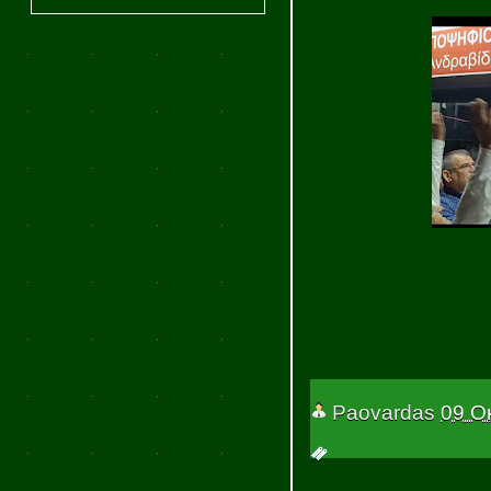
Paovardas
09 Ο