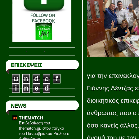
ΕΠΙΣΚΕΨΕΙΣ
για την επανεκλο
u
n
d
e
f
i
n
e
d
Γιάννης Λέντζας ε
διοικητικός επικ
NEWS
άνθρωπος που στη
THEMATCH
Επιβεβαίωση του
όσο κανείς άλλος
thematch.gr, στον πάγκο
του Πανμοβριακού Ριόλου ο
όνομά του με την
Ανδρούτσος