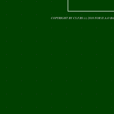
COPYRIGHT BY CS.F.BS (c) 2010 FOR
Π.Α.Ο Β