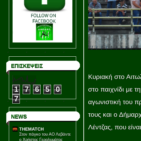
ΕΠΙΣΚΕΨΕΙΣ
Κυριακή στο Αιτω
1
7
6
5
0
στο παιχνίδι με τ
7
αγωνιστική του π
τους και ο Δήμαρ
NEWS
Λέντζας, που είνα
THEMATCH
Στον πάγκο του ΑΟ Λεβάντε
ο Χρήστος Γερολυμάτος