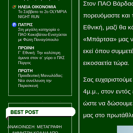
Στον ΠΑΟ Βάρδας 
ΗΛΕΙΑ ΟΙΚΟΝΟΜΙΑ
Το Σάββατο το 2ο OLYMPIA
πορευόμαστε και 
NIGHT RUN
ΠΑΤΡΙΣ
Εθνική, μαζί θα κ
Στη μεγάλη κατηγορία ο
ΠΑΟ Κακοβάτου-Ενισχύεται
«Μπάρτσα» μας να
με Φώτη Παναγόπουλο
ΠΡΩΙΝΗ
εκεί όπου συμμετ
Γ΄ Εθνική: Την καλύτερη
άμυνα στον α΄ γύρο ο ΠΑΣ
εικοσαετία τώρα.
Πύργος
ΠΡΩΤΗ
Προοδευτική Μανωλάδας:
Σας ευχαριστούμε 
Νέα συνέλευση την
Παρασκευή
4μ.μ., στον εντό
ώστε να δώσουμε 
BEST POST
μας στο πρωτάθλη
ΑΝΑΚΟΙΝΩΣΗ: ΜΕΤΑΓΡΑΦΗ
ΔΗΜΗΤΡΗ ΚΟΛΛΙΑ ΑΠΟ