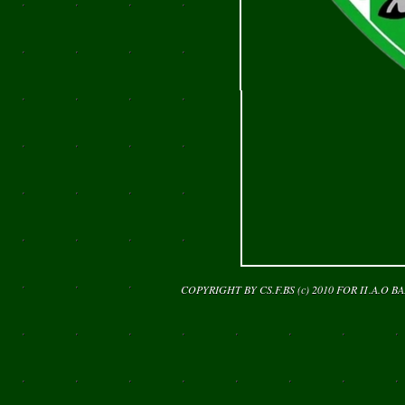
COPYRIGHT BY CS.F.BS (c) 2010 FOR
Π.Α.Ο Β