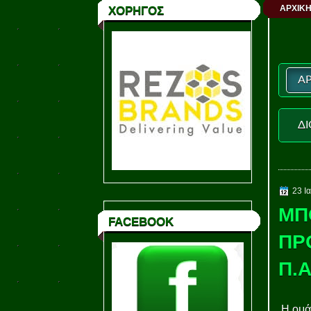
ΑΡΧΙΚΗ
ΧΟΡΗΓΟΣ
ΑΡ
ΔΙ
23 Ι
ΜΠ
FACEBOOK
ΠΡ
Π.
Η ομάδ