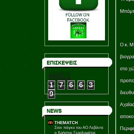
Μπόμπ
Ο κ. Μ
βιογρα
ΕΠΙΣΚΕΨΕΙΣ
στο χ
προπον
1
7
6
6
3
9
διευθυ
Αχαΐας
NEWS
αποκο
THEMATCH
Στον πάγκο του ΑΟ Λεβάντε
Περιφ
ο Χρήστος Γερολυμάτος