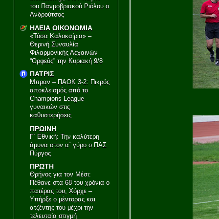
του Πανμοβριακού Ριόλου ο
Ανδρούτσος
ΗΛΕΙΑ ΟΙΚΟΝΟΜΙΑ
«Τόσα Καλοκαίρια» –
Θερινή Συναυλία
Φιλαρμονικής Λεχαινών
“Ορφεύς” την Κυριακή 9/8
ΠΑΤΡΙΣ
Μπραν – ΠΑΟΚ 3-2: Πικρός
αποκλεισμός από το
Champions League
γυναικών στις
καθυστερήσεις
ΠΡΩΙΝΗ
Γ΄ Εθνική: Την καλύτερη
άμυνα στον α΄ γύρο ο ΠΑΣ
Πύργος
ΠΡΩΤΗ
Θρήνος για τον Μέσι:
Πέθανε στα 68 του χρόνια ο
πατέρας του, Χόρχε –
Υπήρξε ο μέντορας και
ατζέντης του μέχρι την
τελευταία στιγμή