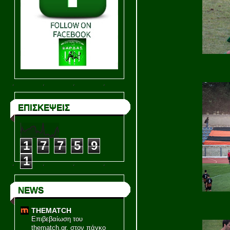
ΕΠΙΣΚΕΨΕΙΣ
1
7
7
5
9
1
NEWS
THEMATCH
Επιβεβαίωση του
thematch.gr, στον πάγκο