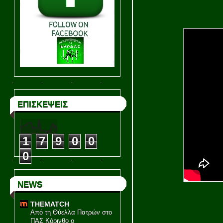
ΕΠΙΣΚΕΨΕΙΣ
1
7
9
0
0
0
NEWS
THEMATCH
Από τη Θύελλα Πατρών στο
ΠΑΣ Κόρινθο ο