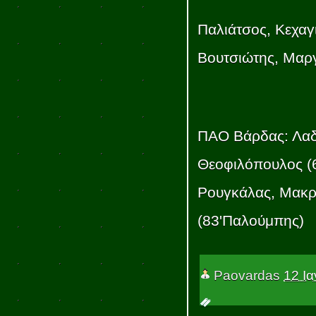
Παλιάτσος, Κεχαγ
Βουτσιώτης, Μαργ
ΠΑΟ Βάρδας: Λαδ
Θεοφιλόπουλος (6
Ρουγκάλας, Μακρή
(83'Παλούμπης)
Paovardas
12 Ι