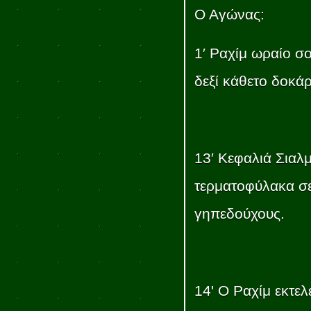
Ο Αγώνας:
1′ Ραχίμ ωραίο σ
δεξί κάθετο δοκάρ
13′ Κεφαλιά Σιαλ
τερματοφύλακα σε
γηπεδούχους.
14' Ο Ραχίμ εκτελ