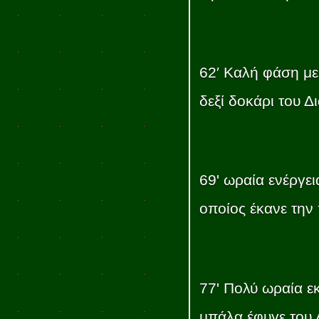
62′ Καλή φάση με
δεξί δοκάρι του Δ
69' ωραία ενέργε
οποίος έκανε την
77' Πολύ ωραία ε
μπάλα έφυγε του 