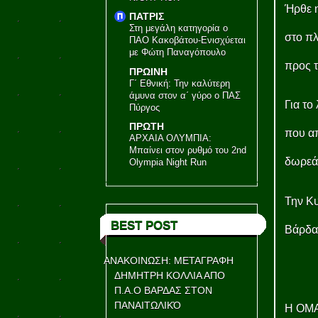
Ήρθε η
ΠΑΤΡΙΣ
Στη μεγάλη κατηγορία ο
στο πλ
ΠΑΟ Κακοβάτου-Ενισχύεται
με Φώτη Παναγόπουλο
προς τ
ΠΡΩΙΝΗ
Γ΄ Εθνική: Την καλύτερη
άμυνα στον α΄ γύρο ο ΠΑΣ
Για το
Πύργος
ΠΡΩΤΗ
που απ
ΑΡΧΑΙΑ ΟΛΥΜΠΙΑ:
Μπαίνει στον ρυθμό του 2nd
δωρεά
Olympia Night Run
Την Κυ
BEST POST
Βάρδα
ΑΝΑΚΟΙΝΩΣΗ: ΜΕΤΑΓΡΑΦΗ
ΔΗΜΗΤΡΗ ΚΟΛΛΙΑ ΑΠΟ
Π.Α.Ο ΒΑΡΔΑΣ ΣΤΟΝ
ΠΑΝΑΙΤΩΛΙΚΌ
Η ΟΜΑ