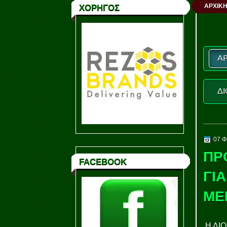
ΑΡΧΙΚΗ
ΧΟΡΗΓΟΣ
ΑΡ
ΔΙ
07 Φ
ΠΡ
FACEBOOK
ΓΙ
ΜΕ
Η ΔΙΟ