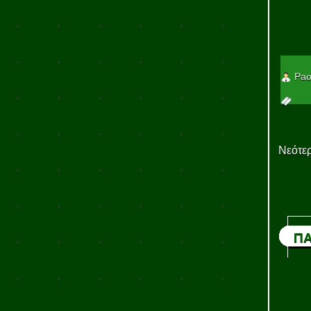
Pao
Νεότερ
ΠΑ