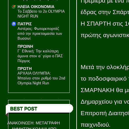
Πρεμιέρα με ένα 
ΗΛΕΙΑ ΟΙΚΟΝΟΜΙΑ
έδρας στην Σπάρτ
Το Σάββατο το 2ο OLYMPIA
NIGHT RUN
Η ΣΠΑΡΤΗ στις 16
ΠΑΤΡΙΣ
Αστέρας: Φωτορεπορτάζ
από την προετοιμασία των
πρώτης αγωνιστική
Βυσσινί
ΠΡΩΙΝΗ
Γ΄ Εθνική: Την καλύτερη
άμυνα στον α΄ γύρο ο ΠΑΣ
Πύργος
Μετά την ολοκλή
ΠΡΩΤΗ
ΑΡΧΑΙΑ ΟΛΥΜΠΙΑ:
το ποδοσφαιρικό 
Μπαίνει στον ρυθμό του 2nd
Olympia Night Run
ΣΜΑΡΝΑΚΗ θα μετ
Δημαρχείου για ν
BEST POST
Επιτροπή Διαιτησί
ΑΝΑΚΟΙΝΩΣΗ: ΜΕΤΑΓΡΑΦΗ
παιχνιδιού.
ΔΗΜΗΤΡΗ ΚΟΛΛΙΑ ΑΠΟ