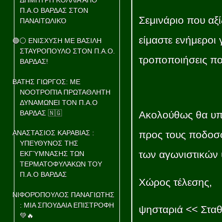
Π.Α.Ο ΒΑΡΔΑΣ ΣΤΟΝ
Σεμινάριο που αξ
ΠΑΝΑΙΤΩΛΙΚΌ
είμαστε ενήμεροι 
🟢⚪ ΕΝΙΣΧΥΣΗ ΜΕ ΒΑΣΙΛΗ
ΣΤΑΥΡΟΠΟΥΛΟ ΣΤΟΝ Π.Α.Ο.
τροποποιήσεις πο
ΒΑΡΔΑΣ!
ΒΑΤΗΣ ΓΙΩΡΓΟΣ: ΜΕ
ΝΟΟΤΡΟΠΊΑ ΠΡΩΤΑΘΛΗΤΗ
ΔΥΝΑΜΩΝΕΙ ΤΟΝ Π.Α.Ο
ΒΑΡΔΑΣ 🇳🇬
Ακολούθως θα υπά
προς τους ποδοσφ
ΑΝΑΣΤΑΣΙΟΣ ΚΑΡΑΒΙΑΣ :
ΥΠΕΥΘΥΝΟΣ ΤΗΣ
των αγωνιστικών
ΕΚΓΎΜΝΑΣΗΣ ΤΩΝ
ΤΕΡΜΑΤΟΦΥΛΆΚΩΝ ΤΟΥ
Π.Α.Ο ΒΑΡΔΑΣ
Χώρος τέλεσης,
ΝΙΦΟΡΌΠΟΥΛΟΣ ΠΑΝΑΓΙΩΤΗΣ
: ΜΙΑ ΣΠΟΥΔΑΙΑ ΕΠΙΣΤΡΟΦΗ
ψησταριά << Σταθ
💚🔥