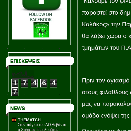
Καλούμε τον φίλ
παραστεί στο δημ
Καλάκος» την Πα
θα λάβει χώρα ο 
τμημάτων του Π
ΕΠΙΣΚΕΨΕΙΣ
Πριν τον αγιασμό
1
7
4
6
4
7
στους φιλάθλους 
μας να παρακολου
NEWS
ομάδα ενόψει της
THEMATCH
Στον πάγκο του ΑΟ Λεβάντε
ο Χρήστος Γερολυμάτος