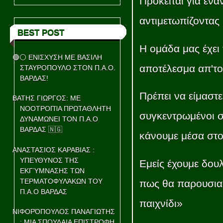
Πρόκειται για έν
αντιμετωπίζοντας 
BEST POST
Η ομάδα μας έχει 
🟢⚪ ΕΝΙΣΧΥΣΗ ΜΕ ΒΑΣΙΛΗ
αποτέλεσμα απ'το
ΣΤΑΥΡΟΠΟΥΛΟ ΣΤΟΝ Π.Α.Ο.
ΒΑΡΔΑΣ!
Πρέπει να είμαστ
ΒΑΤΗΣ ΓΙΩΡΓΟΣ: ΜΕ
ΝΟΟΤΡΟΠΊΑ ΠΡΩΤΑΘΛΗΤΗ
συγκεντρωμένοι σ
ΔΥΝΑΜΩΝΕΙ ΤΟΝ Π.Α.Ο
ΒΑΡΔΑΣ 🇳🇬
κάνουμε μέσα στο
ΑΝΑΣΤΑΣΙΟΣ ΚΑΡΑΒΙΑΣ :
ΥΠΕΥΘΥΝΟΣ ΤΗΣ
Εμείς έχουμε δου
ΕΚΓΎΜΝΑΣΗΣ ΤΩΝ
ΤΕΡΜΑΤΟΦΥΛΆΚΩΝ ΤΟΥ
πως θα παρουσιασ
Π.Α.Ο ΒΑΡΔΑΣ
παιχνίδι»
ΝΙΦΟΡΌΠΟΥΛΟΣ ΠΑΝΑΓΙΩΤΗΣ
: ΜΙΑ ΣΠΟΥΔΑΙΑ ΕΠΙΣΤΡΟΦΗ