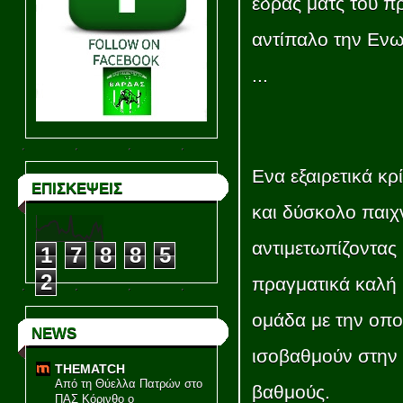
έδρας ματς του π
αντίπαλο την Ενω
...
Ενα εξαιρετικά κρ
ΕΠΙΣΚΕΨΕΙΣ
και δύσκολο παιχν
αντιμετωπίζοντας 
1
7
8
8
5
2
πραγματικά καλή
ομάδα με την οπο
NEWS
ισοβαθμούν στην 
THEMATCH
Από τη Θύελλα Πατρών στο
βαθμούς.
ΠΑΣ Κόρινθο ο