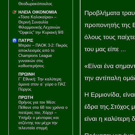
Θεοδωρακόπουλος
Προβλήματα τραυ
ΗΛΕΙΑ ΟΙΚΟΝΟΜΙΑ
«Τόσα Καλοκαίρια» –
Θερινή Συναυλία
προπονητής της 
Φιλαρμονικής Λεχαινών
“Ορφεύς” την Κυριακή 9/8
όλους τους παίχτ
ΠΑΤΡΙΣ
Μπραν – ΠΑΟΚ 3-2: Πικρός
του μας είπε ...
αποκλεισμός από το
Champions League
γυναικών στις
«Είναι ένα σημαντ
καθυστερήσεις
ΠΡΩΙΝΗ
την αντίπαλη ομά
Γ΄ Εθνική: Την καλύτερη
άμυνα στον α΄ γύρο ο ΠΑΣ
Πύργος
Η Ερμιονίδα, είνα
ΠΡΩΤΗ
Θρήνος για τον Μέσι:
έδρα της.Στόχος μ
Πέθανε στα 68 του χρόνια ο
πατέρας του, Χόρχε –
είναι η καλύτερη
Υπήρξε ο μέντορας και
ατζέντης του μέχρι την
τελευταία στιγμή