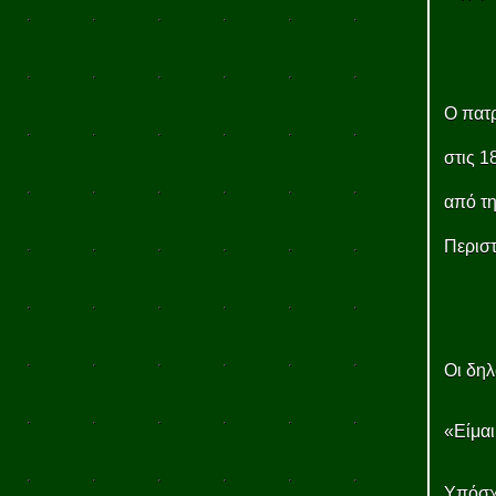
Ο πατρ
στις 1
από τη
Περιστ
Οι δη
«Είμαι
Υπόσχ