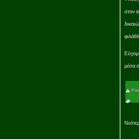
στον α
δικαιώ
φιλάθ
Εύχομα
μέσα σ
Pao
Νεότερ