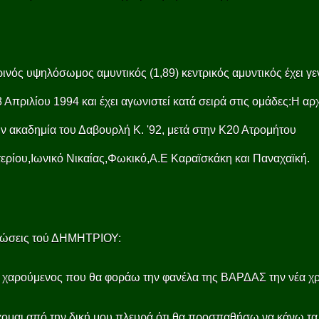
ινός υψηλόσωμος αμυντικός (1,89) κεντρικός αμυντικός έχει γε
8 Απριλίου 1994 και έχει αγωνιστεί κατά σειρά στις ομάδες:Η αρχ
ν ακαδημία του Δαβουρλή Κ. '92, μετά στην Κ20 Ατρομήτου
ερίου,Ιωνικό Νικαίας,Φωκικό,Α.Ε Καραϊσκάκη και Παναχαϊκή.
λώσεις τού ΔΗΜΗΤΡΙΟΥ:
 χαρούμενος που θα φοράω την φανέλα της ΒΑΡΔΑΣ την νέα χρ
ομαι από την δική μου πλευρά ότι θα προσπαθήσω να κάνω τα