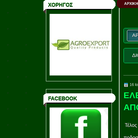
ΑΡΧΙΚΗ
ΧΟΡΗΓΟΣ
ΑΡ
ΔΙ
16 Ι
ΕΛ
FACEBOOK
ΑΠ
Τέλος 
ποδοσφ