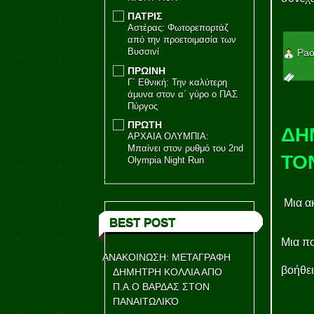
ΠΑΤΡΙΣ
Αστέρας: Φωτορεπορτάζ
από την προετοιμασία των
Βυσσινί
Pao
ΠΡΩΙΝΗ
Γ΄ Εθνική: Την καλύτερη
άμυνα στον α΄ γύρο ο ΠΑΣ
Πύργος
ΠΡΩΤΗ
ΔΗ
ΑΡΧΑΙΑ ΟΛΥΜΠΙΑ:
Μπαίνει στον ρυθμό του 2nd
ΤΟ
Olympia Night Run
Μια ακ
BEST POST
Μια πο
ΑΝΑΚΟΙΝΩΣΗ: ΜΕΤΑΓΡΑΦΗ
βοήθει
ΔΗΜΗΤΡΗ ΚΟΛΛΙΑ ΑΠΟ
Π.Α.Ο ΒΑΡΔΑΣ ΣΤΟΝ
ΠΑΝΑΙΤΩΛΙΚΌ