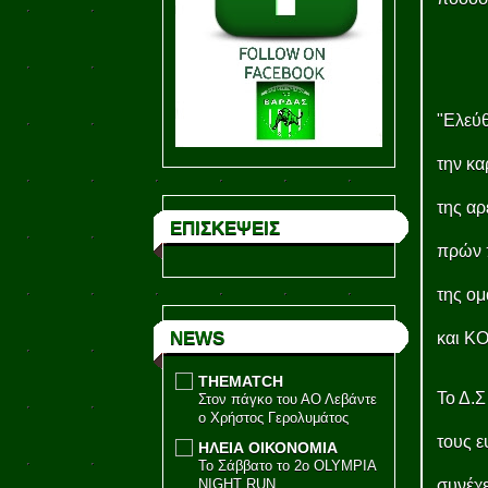
"Ελεύθ
την κα
της αρ
ΕΠΙΣΚΕΨΕΙΣ
πρών 
της ο
NEWS
και Κ
THEMATCH
Το Δ.
Στον πάγκο του ΑΟ Λεβάντε
ο Χρήστος Γερολυμάτος
τους ε
ΗΛΕΙΑ ΟΙΚΟΝΟΜΙΑ
Το Σάββατο το 2ο OLYMPIA
NIGHT RUN
συνέχε