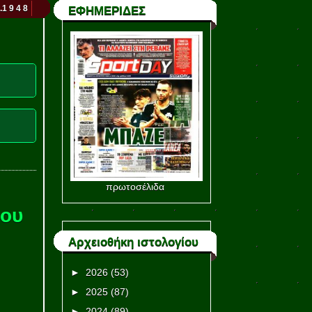
.1 9 4 8
ΕΦΗΜΕΡΙΔΕΣ
πρωτοσέλιδα
λου
Αρχειοθήκη ιστολογίου
►
2026
(53)
►
2025
(87)
►
2024
(89)