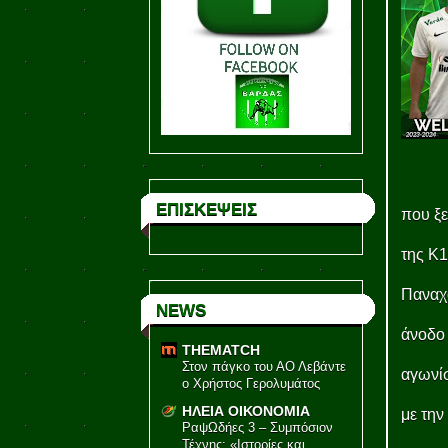
ΕΠΙΣΚΕΨΕΙΣ
που ξε
της Κ1
Παναχα
NEWS
άνοδο 
THEMATCH
Στον πάγκο του ΑΟ Λεβάντε
αγωνίσ
ο Χρήστος Γερολυμάτος
ΗΛΕΙΑ ΟΙΚΟΝΟΜΙΑ
με την
ΡαψΩδήες 3 – Συμπόσιον
Τέχνης: «Ιστορίες και