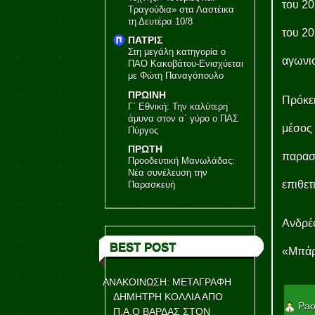
του 20
Τραγούδια» στα Λαστέικα
τη Δευτέρα 10/8
του 20
ΠΑΤΡΙΣ
Στη μεγάλη κατηγορία ο
αγωνισ
ΠΑΟ Κακοβάτου-Ενισχύεται
με Φώτη Παναγόπουλο
ΠΡΩΙΝΗ
Πρόκει
Γ΄ Εθνική: Την καλύτερη
άμυνα στον α΄ γύρο ο ΠΑΣ
μέσος 
Πύργος
ΠΡΩΤΗ
παραστ
Προοδευτική Μανωλάδας:
Νέα συνέλευση την
επιθετ
Παρασκευή
Ανδρέα
BEST POST
«Μπάρ
ΑΝΑΚΟΙΝΩΣΗ: ΜΕΤΑΓΡΑΦΗ
ΔΗΜΗΤΡΗ ΚΟΛΛΙΑ ΑΠΟ
Pao
Π.Α.Ο ΒΑΡΔΑΣ ΣΤΟΝ