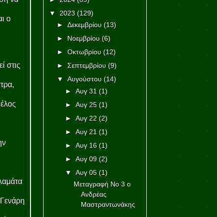
▼
2023
(129)
αι ο
►
Δεκεμβρίου
(13)
►
Νοεμβρίου
(6)
►
Οκτωβρίου
(12)
ί στις
►
Σεπτεμβρίου
(9)
▼
Αυγούστου
(14)
τρα,
►
Αυγ 31
(1)
μέλος
►
Αυγ 25
(1)
►
Αυγ 22
(2)
►
Αυγ 21
(1)
ην
►
Αυγ 16
(1)
►
Αυγ 09
(2)
▼
Αυγ 05
(1)
λαμάτα
Μεταγραφή Νο 3 ο
Ανδρέας
 Γενάρη
Μαστραντωνάκης