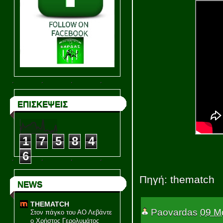
ΕΠΙΣΚΕΨΕΙΣ
1
7
5
8
4
6
Πηγή: thematch
NEWS
THEMATCH
Paovardas
09 Μ
Στον πάγκο του ΑΟ Λεβάντε
ο Χρήστος Γερολυμάτος