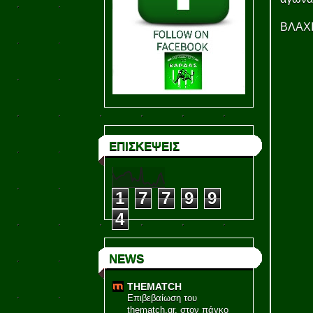
ΒΛΑΧΙ
ΕΠΙΣΚΕΨΕΙΣ
1
7
7
9
9
4
NEWS
THEMATCH
Επιβεβαίωση του
thematch.gr, στον πάγκο