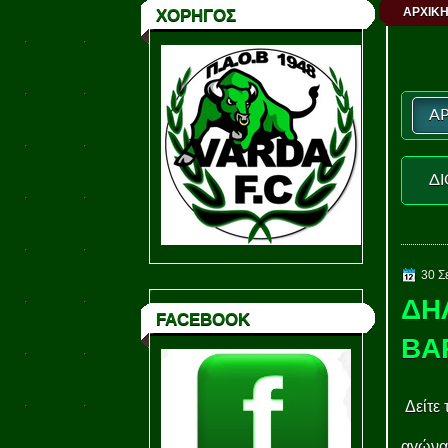
ΑΡΧΙΚΗ
ΧΟΡΗΓΟΣ
ΑΡ
ΔΙ
30 Σ
ΔΗ
FACEBOOK
ΒΑ
Δείτε 
αγώνα