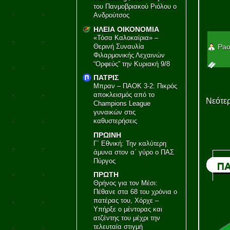
του Πανμοβριακού Ριόλου ο
Ανδρούτσος
ΗΛΕΙΑ ΟΙΚΟΝΟΜΙΑ
«Τόσα Καλοκαίρια» –
Θερινή Συναυλία
Pao
Φιλαρμονικής Λεχαινών
“Ορφεύς” την Κυριακή 9/8
ΠΑΤΡΙΣ
Μπραν – ΠΑΟΚ 3-2: Πικρός
αποκλεισμός από το
Νεότερ
Champions League
γυναικών στις
καθυστερήσεις
ΠΡΩΙΝΗ
Γ΄ Εθνική: Την καλύτερη
άμυνα στον α΄ γύρο ο ΠΑΣ
Πύργος
ΠΑ
ΠΡΩΤΗ
Θρήνος για τον Μέσι:
Πέθανε στα 68 του χρόνια ο
πατέρας του, Χόρχε –
Υπήρξε ο μέντορας και
ατζέντης του μέχρι την
τελευταία στιγμή