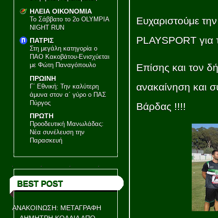
ΗΛΕΙΑ ΟΙΚΟΝΟΜΙΑ
Ευχαριστούμε την
Το Σάββατο το 2ο OLYMPIA
NIGHT RUN
PLAYSPORT για το
ΠΑΤΡΙΣ
Στη μεγάλη κατηγορία ο
ΠΑΟ Κακοβάτου-Ενισχύεται
με Φώτη Παναγόπουλο
Επίσης και τον δ
ΠΡΩΙΝΗ
ανακαίνηση και σ
Γ΄ Εθνική: Την καλύτερη
άμυνα στον α΄ γύρο ο ΠΑΣ
Πύργος
Βάρδας !!!!
ΠΡΩΤΗ
Προοδευτική Μανωλάδας:
Νέα συνέλευση την
Παρασκευή
BEST POST
ΑΝΑΚΟΙΝΩΣΗ: ΜΕΤΑΓΡΑΦΗ
ΔΗΜΗΤΡΗ ΚΟΛΛΙΑ ΑΠΟ