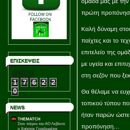
ομάδα μας με την
πρώτη προπόνηση
Καλή δύναμη στο
παίχτες και το τεχ
επιτελείο της ομά
ΕΠΙΣΚΕΨΕΙΣ
με υγεία και επιτυ
στη σεζόν που ξεκι
1
7
6
2
2
0
Θα θέλαμε να ευ
τοπικού τύπου πο
NEWS
ήταν παρών ώστε
THEMATCH
Στον πάγκο του ΑΟ Λεβάντε
προπόνηση...
ο Χρήστος Γερολυμάτος