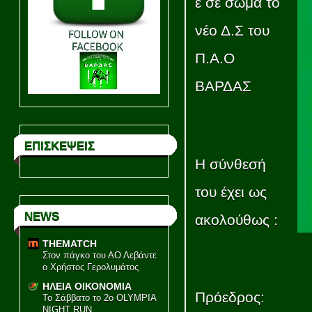
ε σε σώμα το
νέο Δ.Σ του
Π.Α.Ο
ΒΑΡΔΑΣ
ΕΠΙΣΚΕΨΕΙΣ
Η σύνθεσή
του έχει ως
NEWS
ακολούθως :
THEMATCH
Στον πάγκο του ΑΟ Λεβάντε
ο Χρήστος Γερολυμάτος
ΗΛΕΙΑ ΟΙΚΟΝΟΜΙΑ
Πρόεδρος:
Το Σάββατο το 2ο OLYMPIA
NIGHT RUN