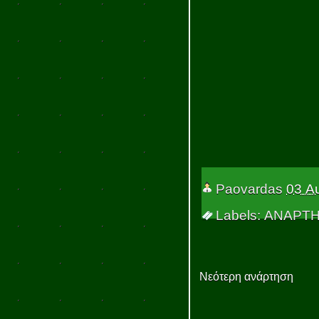
Paovardas
03 Α
Labels: ΑΝΑΡΤ
Νεότερη ανάρτηση