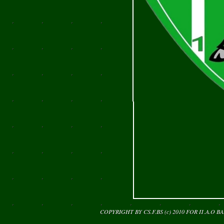
COPYRIGHT BY CS.F.BS (c) 2010 FOR
Π.Α.Ο Β