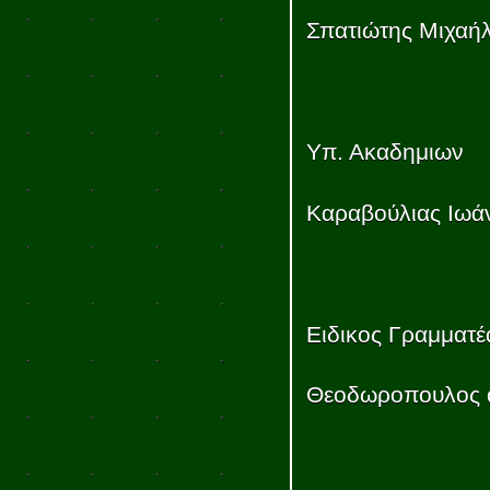
Σπατιώτης Μιχαή
Υπ. Ακαδημιων
Καραβούλιας Ιω
Ειδικος Γραμματέ
Θεοδωροπουλος 