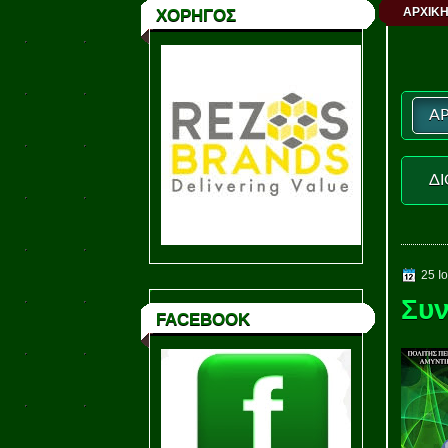
ΑΡΧΙΚΗ
ΧΟΡΗΓΟΣ
ΑΡ
ΔΙ
25 Ι
Συν
FACEBOOK