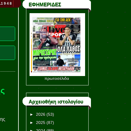
.1 9 4 8
ΕΦΗΜΕΡΙΔΕΣ
πρωτοσέλιδα
ης
Αρχειοθήκη ιστολογίου
►
2026
(53)
της
►
2025
(87)
►
2024
(89)