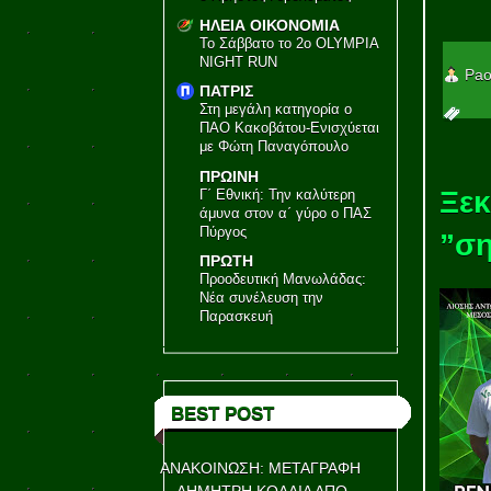
ΗΛΕΙΑ ΟΙΚΟΝΟΜΙΑ
Το Σάββατο το 2ο OLYMPIA
NIGHT RUN
Pao
ΠΑΤΡΙΣ
Στη μεγάλη κατηγορία ο
ΠΑΟ Κακοβάτου-Ενισχύεται
με Φώτη Παναγόπουλο
ΠΡΩΙΝΗ
Ξεκ
Γ΄ Εθνική: Την καλύτερη
άμυνα στον α΄ γύρο ο ΠΑΣ
Πύργος
”ση
ΠΡΩΤΗ
Προοδευτική Μανωλάδας:
Νέα συνέλευση την
Παρασκευή
BEST POST
ΑΝΑΚΟΙΝΩΣΗ: ΜΕΤΑΓΡΑΦΗ
ΔΗΜΗΤΡΗ ΚΟΛΛΙΑ ΑΠΟ