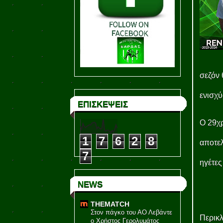
σεζόν 
ενισχύ
ΕΠΙΣΚΕΨΕΙΣ
Ο 29χρ
1
7
6
2
8
αποτελ
7
ηγέτες
NEWS
THEMATCH
Στον πάγκο του ΑΟ Λεβάντε
Περικλ
ο Χρήστος Γερολυμάτος