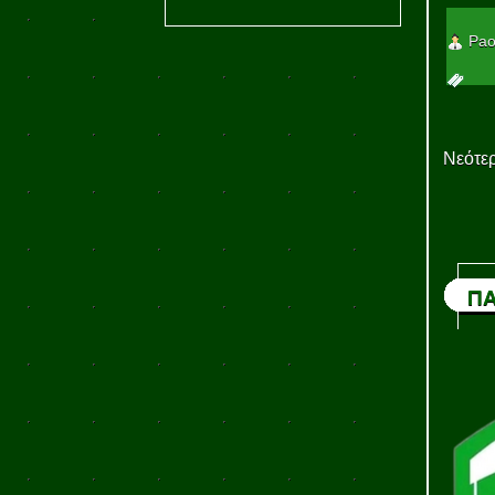
Pao
Νεότερ
ΠΑ